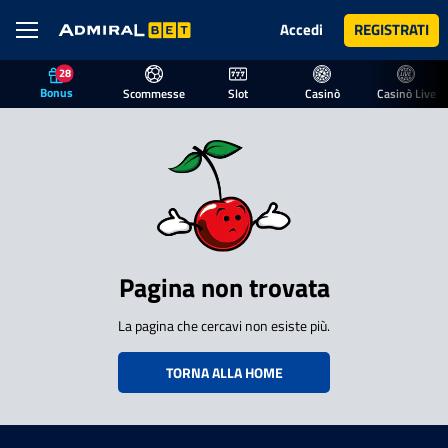
Accedi
REGISTRATI
28
Bonus
Scommesse
Slot
Casinò
Casinò Live
Pagina non trovata
La pagina che cercavi non esiste più.
TORNA ALLA HOME