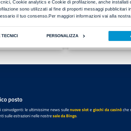
tegie alla Roulette Online
Come contare le carte al
cnici, Cookie analytics e Cookie di profilazione, anche installati 
Blackjack
co della roulette è antichissimo e le
Il blackjack è uno dei giochi da casin
ofilazione sono utilizzati al fine di proporti messaggi pubblicitari 
igini risalgono all’Antica Roma,
popolari al mondo, e imparare a con
cessario il tuo consenso.Per maggiori informazioni vai alla nostra
 i soldati usavano i loro scudi per
le carte può darti un vantaggio
irsi, facendo ruotare una lancia ...
significativo per battere il banco. In
 di più
questo articolo, esploreremo ...
 TECNICI
PERSONALIZZA
Scopri di più
ico posto
ti coinvolgenti: le ultimissime news sulle
nuove slot
e
giochi da casinò
che r
ti sulle estrazioni nelle nostre
sale da Bingo
.