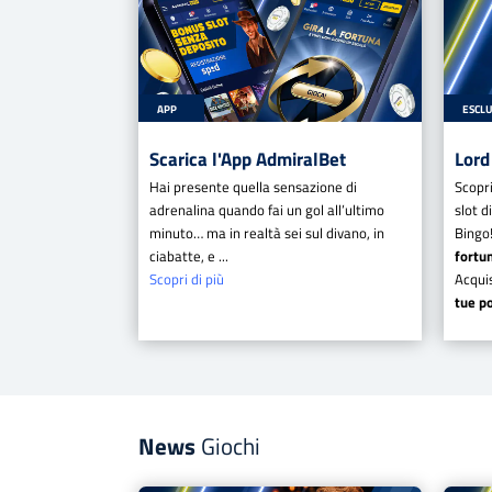
APP
ESCLU
Scarica l'App AdmiralBet
Lord
Hai presente quella sensazione di
Scopri
adrenalina quando fai un gol all’ultimo
slot 
minuto… ma in realtà sei sul divano, in
Bingo
ciabatte, e ...
fortun
Scopri di più
Acquis
tue po
un inc
News
Giochi