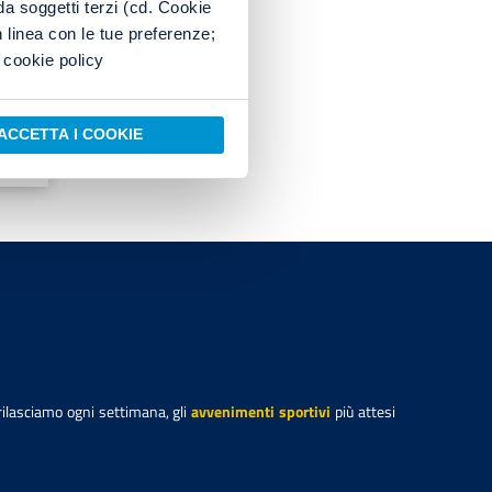
da soggetti terzi (cd. Cookie
ò più
in linea con le tue preferenze;
tare
 cookie policy
ACCETTA I COOKIE
ilasciamo ogni settimana, gli
avvenimenti sportivi
più attesi