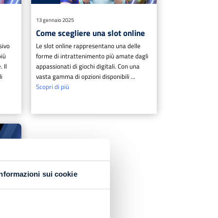
13 gennaio 2025
Come scegliere una slot online
sivo
Le slot online rappresentano una delle
più
forme di intrattenimento più amate dagli
 Il
appassionati di giochi digitali. Con una
i
vasta gamma di opzioni disponibili ...
Scopri di più
Informazioni sui cookie