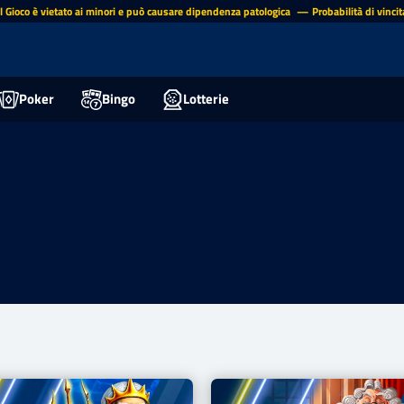
Il Gioco è vietato ai minori e può causare dipendenza patologica
—
Probabilità di vincit
Poker
Bingo
Lotterie