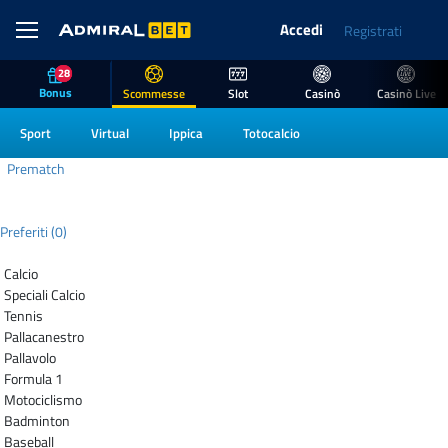
Accedi
Registrati
28
Bonus
Scommesse
Slot
Casinò
Casinò Live
Sport
Virtual
Ippica
Totocalcio
Prematch
Preferiti (0)
Calcio
Speciali Calcio
Tennis
Pallacanestro
Pallavolo
Formula 1
Motociclismo
Badminton
Baseball