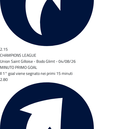
2.15
CHAMPIONS LEAGUE
Union Saint Gilloise - Bodo Glimt - 04/08/26
MINUTO PRIMO GOAL
Il 1° goal viene segnato nei primi 15 minuti
2.80