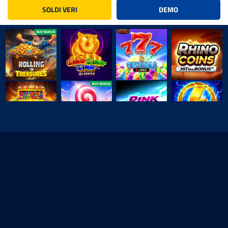
SOLDI VERI
DEMO