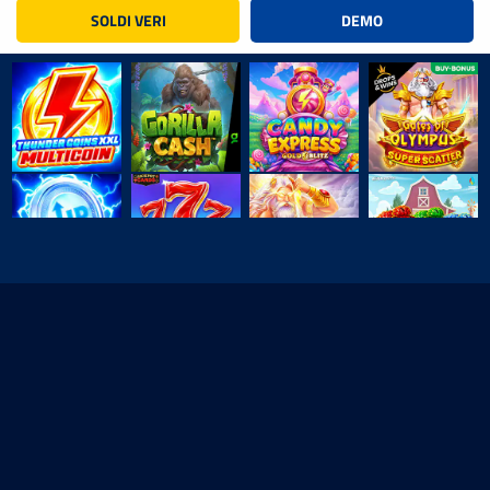
SOLDI VERI
DEMO