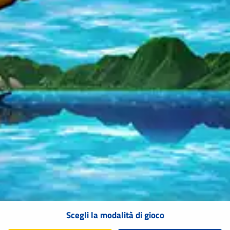
Scegli la modalità di gioco