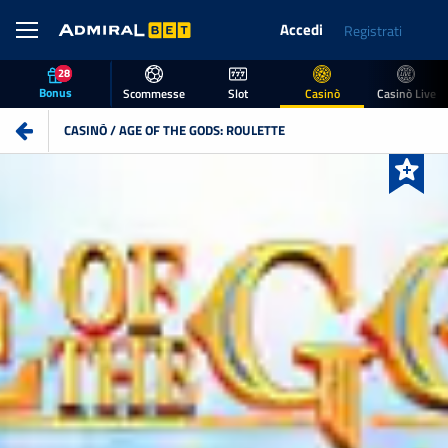
Accedi
Registrati
28
Bonus
Scommesse
Slot
Casinò
Casinò Live
CASINÒ / AGE OF THE GODS: ROULETTE