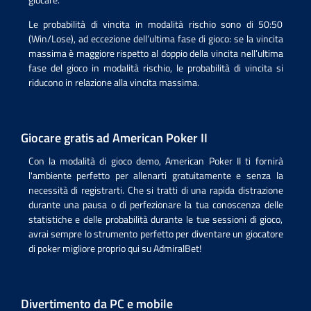
Le probabilità di vincita in modalità rischio sono di 50:50
(Win/Lose), ad eccezione dell’ultima fase di gioco: se la vincita
massima è maggiore rispetto al doppio della vincita nell’ultima
fase del gioco in modalità rischio, le probabilità di vincita si
riducono in relazione alla vincita massima.
Giocare gratis ad American Poker II
Con la modalità di gioco demo, American Poker II ti fornirà
l'ambiente perfetto per allenarti gratuitamente e senza la
necessità di registrarti. Che si tratti di una rapida distrazione
durante una pausa o di perfezionare la tua conoscenza delle
statistiche e delle probabilità durante le tue sessioni di gioco,
avrai sempre lo strumento perfetto per diventare un giocatore
di poker migliore proprio qui su AdmiralBet!
Divertimento da PC e mobile