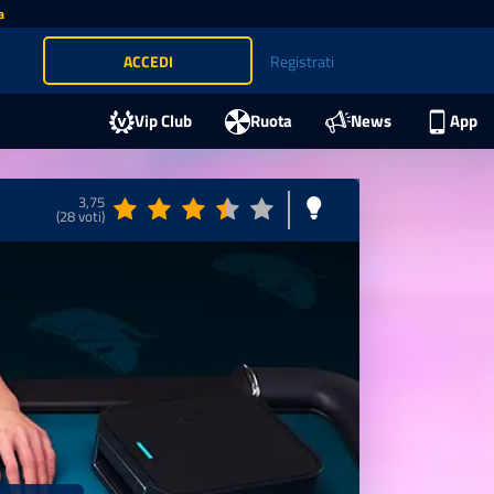
a
Registrati
ACCEDI
Vip Club
Ruota
News
App
3,75
(
28
voti)