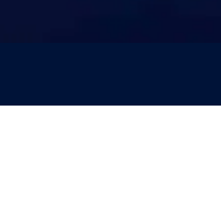
GIOCARE RESPONSABILMENTE
Giocare è più divertente se lo fai in modo responsabile. 
informazioni,
clicca qui
.
La tua privacy e sicurezza sono la nostra priorità su Admi
account, rendendo AdmiralBet uno dei
casinò online
più a
Contattaci:
supporto@admiralbet.it