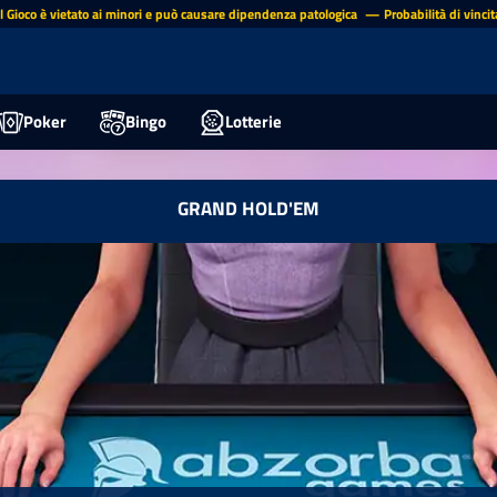
Il Gioco è vietato ai minori e può causare dipendenza patologica
—
Probabilità di vincit
Poker
Bingo
Lotterie
GRAND HOLD'EM