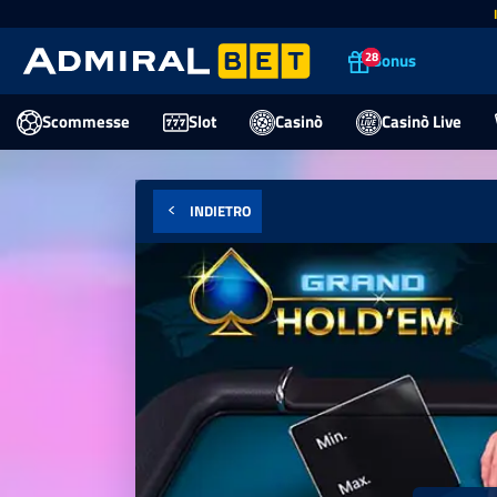
28
Bonus
Scommesse
Slot
Casinò
Casinò Live
INDIETRO