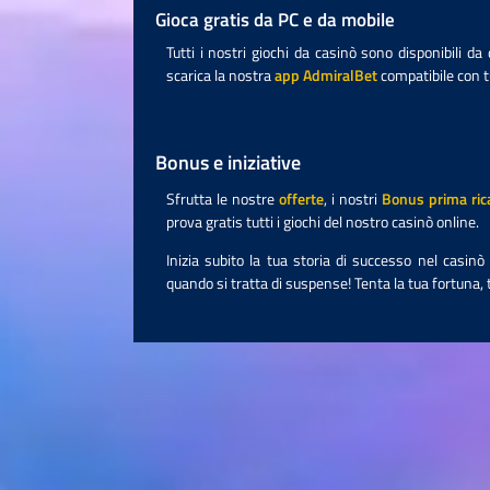
Gioca gratis da PC e da mobile
Tutti i nostri giochi da casinò sono disponibili da
scarica la nostra
app AdmiralBet
compatibile con t
Bonus e iniziative
Sfrutta le nostre
offerte
, i nostri
Bonus prima rica
prova gratis tutti i giochi del nostro casinò online.
Inizia subito la tua storia di successo nel casin
quando si tratta di suspense! Tenta la tua fortuna, t