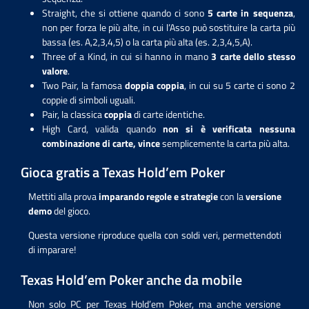
Straight, che si ottiene quando ci sono
5 carte in sequenza
,
non per forza le più alte, in cui l’Asso può sostituire la carta più
bassa (es. A,2,3,4,5) o la carta più alta (es. 2,3,4,5,A).
Three of a Kind, in cui si hanno in mano
3 carte dello stesso
valore
.
Two Pair, la famosa
doppia coppia
, in cui su 5 carte ci sono 2
coppie di simboli uguali.
Pair, la classica
coppia
di carte identiche.
High Card, valida quando
non si è verificata nessuna
combinazione di carte, vince
semplicemente la carta più alta.
Gioca gratis a Texas Hold’em Poker
Mettiti alla prova
imparando regole e strategie
con la
versione
demo
del gioco.
Questa versione riproduce quella con soldi veri, permettendoti
di imparare!
Texas Hold’em Poker anche da mobile
Non solo PC per Texas Hold’em Poker, ma anche versione