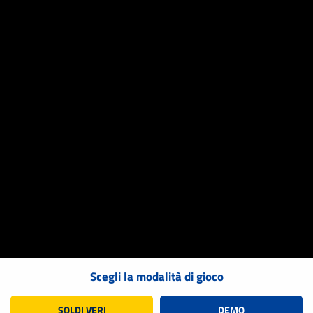
Scegli la modalità di gioco
SOLDI VERI
DEMO