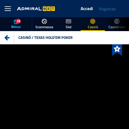
Accedi
Registrati
28
Bonus
Scommesse
Slot
Casinò
Casinò Live
CASINÒ / TEXAS HOLD'EM POKER