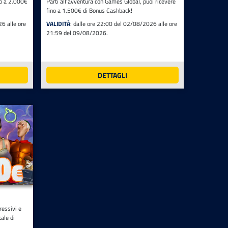
ino a 2.000€
Parti all’avventura con Games Global, puoi ricevere
fino a 1.500€ di Bonus Cashback!
6 alle ore
VALIDITÀ
: dalle ore 22:00 del 02/08/2026 alle ore
21:59 del 09/08/2026.
DETTAGLI
ressivi e
tale di