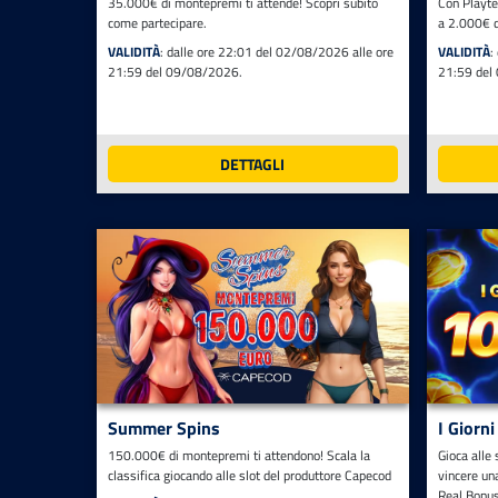
35.000€ di montepremi ti attende! Scopri subito
Con Playtec
come partecipare.
a 2.000€ d
VALIDITÀ
: dalle ore 22:01 del 02/08/2026 alle ore
VALIDITÀ
:
21:59 del 09/08/2026.
21:59 del
DETTAGLI
Summer Spins
I Giorni
150.000€ di montepremi ti attendono! Scala la
Gioca alle 
classifica giocando alle slot del produttore Capecod
vincere un
Real Bonus