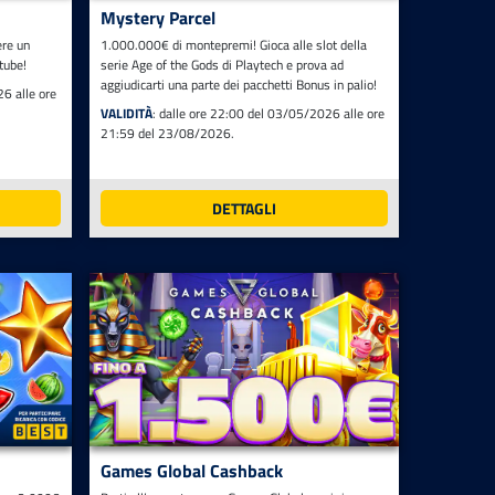
Mystery Parcel
ere un
1.000.000€ di montepremi! Gioca alle slot della
tube!
serie Age of the Gods di Playtech e prova ad
aggiudicarti una parte dei pacchetti Bonus in palio!
6 alle ore
VALIDITÀ
: dalle ore 22:00 del 03/05/2026 alle ore
21:59 del 23/08/2026.
DETTAGLI
Games Global Cashback