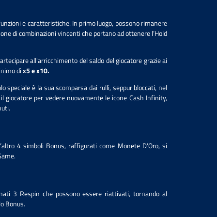
unzioni e caratteristiche. In primo luogo, possono rimanere
azione di combinazioni vincenti che portano ad ottenere l’Hold
 partecipare all'arricchimento del saldo del giocatore grazie ai
inimo di
x5 e x10.
lo speciale è la sua scomparsa dai rulli, seppur bloccati, nel
o il giocatore per vedere nuovamente le icone Cash Infinity,
nuti.
l’altro 4 simboli Bonus, raffigurati come Monete D’Oro, si
 Game.
ti 3 Respin che possono essere riattivati, tornando al
lo Bonus.