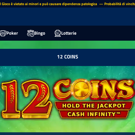
Il Gioco è vietato ai minori e può causare dipendenza patologica
—
Probabilità di vincit
Poker
Bingo
Lotterie
12 COINS