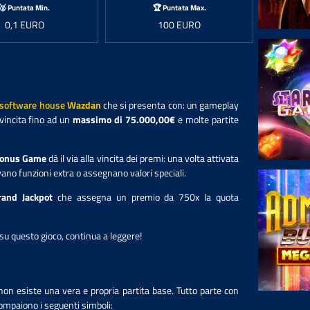
🥈 Puntata Min.
🏆 Puntata Max.
0,1 EURO
100 EURO
software house
Wazdan
che si presenta con: un gameplay
vincita fino ad un
massimo di 75.000,00€
e molte partite
Bonus Game
dà il via alla vincita dei premi: una volta attivata
tivano funzioni extra o assegnano valori speciali.
rand Jackpot
che assegna un premio da 750x la quota
 su questo gioco, continua a leggere!
non esiste una vera e propria partita base. Tutto parte con
compaiono i seguenti simboli: