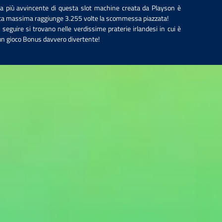
ica più avvincente di questa slot machine creata da Playson è
ncita massima raggiunge 3.255 volte la scommessa piazzata!
 seguire si trovano nelle verdissime praterie irlandesi in cui è
 un gioco Bonus davvero divertente!