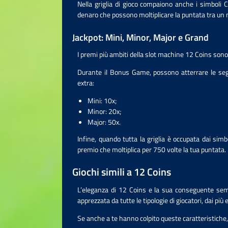
Nella griglia di gioco compaiono anche i simboli 
denaro che possono moltiplicare la puntata tra un 
Jackpot: Mini, Minor, Major e Grand
I premi più ambiti della slot machine 12 Coins sono 
Durante il Bonus Game, possono atterrare le segu
extra:
Mini: 10x;
Minor: 20x;
Major: 50x.
Infine, quando tutta la griglia è occupata dai simb
premio che moltiplica per 750 volte la tua puntata.
Giochi simili a 12 Coins
L’eleganza di 12 Coins e la sua conseguente sempl
apprezzata da tutte le tipologie di giocatori, dai più 
Se anche a te hanno colpito queste caratteristiche, 