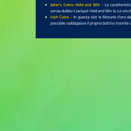
Joker’s Coins: Hold and Win
- La caratterist
senza dubbio il Jackpot Hold and Win la cui vi
Irish Coins
- In questa slot le Monete d’oro da
possibile raddoppiare il proprio bottino tramite