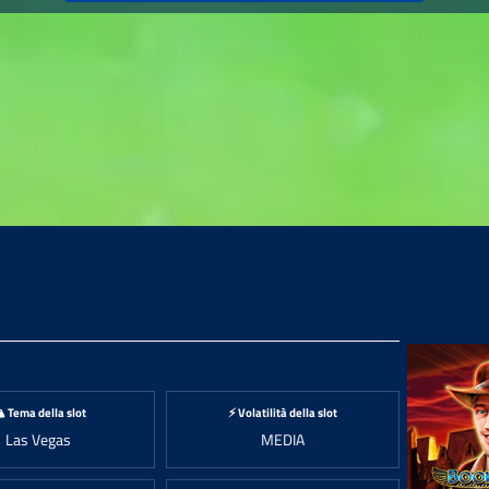
️ Tema della slot
⚡ Volatilità della slot
Las Vegas
MEDIA