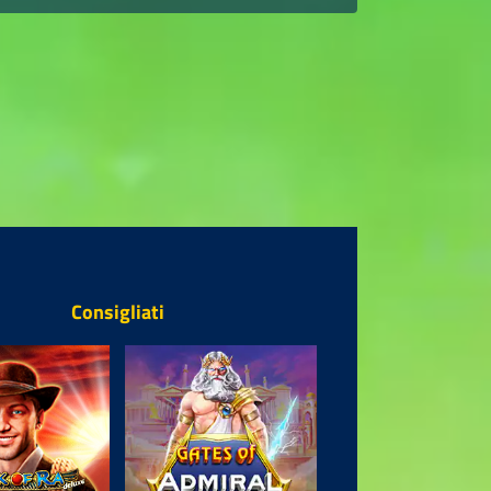
Consigliati