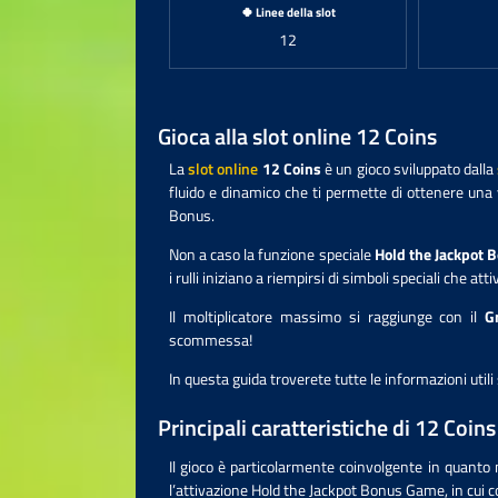
🍀 Linee della slot
12
Gioca alla slot online 12 Coins
La
slot online
12 Coins
è un gioco sviluppato dalla
fluido e dinamico che ti permette di ottenere una 
Bonus.
Non a caso la funzione speciale
Hold the Jackpot 
i rulli iniziano a riempirsi di simboli speciali che at
Il moltiplicatore massimo si raggiunge con il
G
scommessa!
In questa guida troverete tutte le informazioni utili
Principali caratteristiche di 12 Coins
Il gioco è particolarmente coinvolgente in quanto 
l’attivazione Hold the Jackpot Bonus Game, in cui 