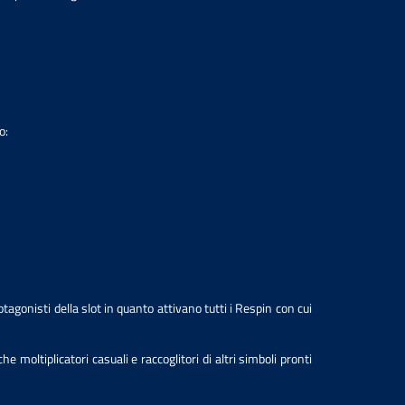
o:
otagonisti della slot in quanto attivano tutti i Respin con cui
 moltiplicatori casuali e raccoglitori di altri simboli pronti