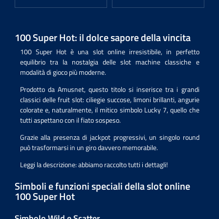
100 Super Hot: il dolce sapore della vincita
100 Super Hot è una slot online irresistibile, in perfetto
equilibrio tra la nostalgia delle slot machine classiche e
modalità di gioco più moderne.
Prodotto da Amusnet, questo titolo si inserisce tra i grandi
classici delle fruit slot: ciliegie succose, limoni brillanti, angurie
colorate e, naturalmente, il mitico simbolo Lucky 7, quello che
tutti aspettano con il fiato sospeso.
Grazie alla presenza di jackpot progressivi, un singolo round
può trasformarsi in un giro davvero memorabile.
Leggi la descrizione: abbiamo raccolto tutti i dettagli!
Simboli e funzioni speciali della slot online
100 Super Hot
Simbolo Wild e Scatter