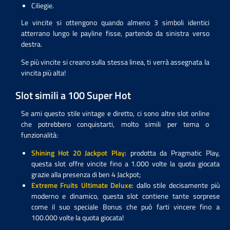
Ciliegie.
Le vincite si ottengono quando almeno 3 simboli identici
atterrano lungo le payline fisse, partendo da sinistra verso
destra.
Se più vincite si creano sulla stessa linea, ti verrà assegnata la
vincita più alta!
Slot simili a 100 Super Hot
Se ami questo stile vintage e diretto, ci sono altre slot online
che potrebbero conquistarti, molto simili per tema o
funzionalità:
Shining Hot 20 Jackpot Play
: prodotta da Pragmatic Play,
questa slot offre vincite fino a 1.000 volte la quota giocata
grazie alla presenza di ben 4 Jackpot;
Extreme Fruits Ultimate Deluxe
: dallo stile decisamente più
moderno e dinamico, questa slot contiene tante sorprese
come il suo speciale Bonus che può farti vincere fino a
100.000 volte la quota giocata!