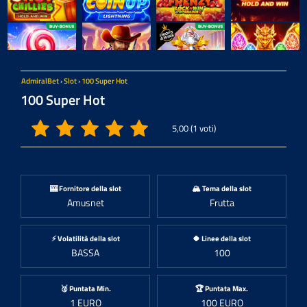
AdmiralBet
›
Slot
›
100 Super Hot
100 Super Hot
5,00
(
1
voti)
🎰 Fornitore della slot
🏔️ Tema della slot
Amusnet
Frutta
⚡ Volatilità della slot
🍀 Linee della slot
BASSA
100
🥈 Puntata Min.
🏆 Puntata Max.
1 EURO
100 EURO