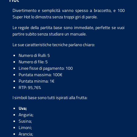
Divertimento e semplicità vanno spesso a braccetto, e 100
Super Hot lo dimostra senza troppi giri di parole.
Le regole della partita base sono immediate, perfette se vuoi
partire subito senza studiare un manuale.
Le sue caratteristiche tecniche parlano chiaro:
Numero di Rulli: 5
Numero di file: 5
Linee fisse di pagamento: 100
Puntata massima: 100€
Puntata minima: 1€
RTP: 95,76%
I simboli base sono tutti ispirati alla frutta:
Uva;
Anguria;
Susina;
Limoni;
Arancia;