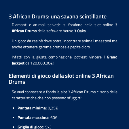
3 African Drums: una savana scintillante
Diamanti e animali selvatici si fondono nella slot online
3
African Drums
della software house
3 Oaks
.
Un gioco da casinò dove potrai incontrare animali maestosi ma
anche ottenere gemme preziose e pepite d’oro.
Infatti con la giusta combinazione, potresti vincere il
Grand
Jackpot
da 120.000,00€!
Elementi di gioco della slot online 3 African
Drums
Se vuoi conoscere a fondo la slot 3 African Drums ci sono delle
caratteristiche che non possono sfuggirti:
Puntata minima:
0,25€
Puntata massima:
60€
Griglia di gioco:
5x3