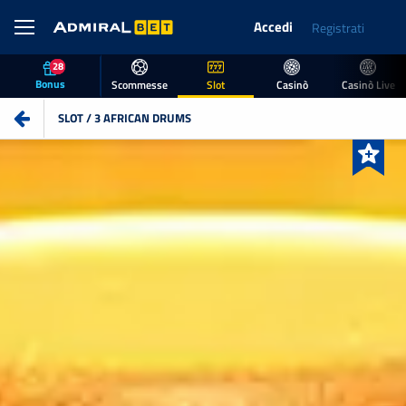
Accedi
Registrati
28
Bonus
Scommesse
Slot
Casinò
Casinò Live
SLOT / 3 AFRICAN DRUMS