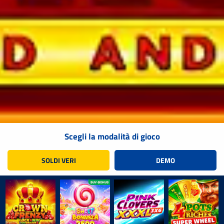
Scegli la modalità di gioco
SOLDI VERI
DEMO