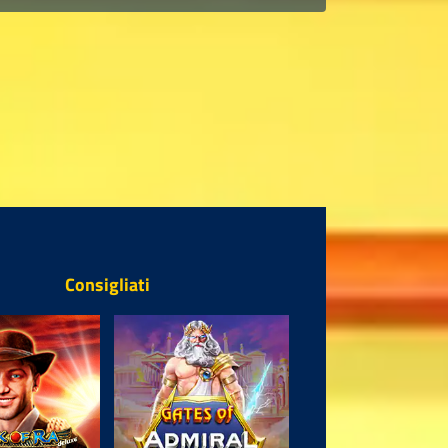
Consigliati