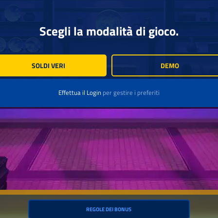
Scegli la modalità di gioco.
SOLDI VERI
DEMO
Effettua il Login
per gestire i preferiti
REGOLE DEI BONUS