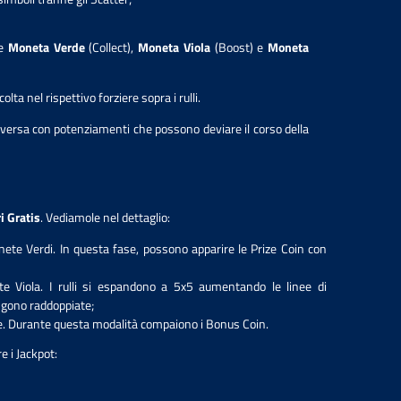
me
Moneta Verde
(Collect),
Moneta Viola
(Boost) e
Moneta
lta nel rispettivo forziere sopra i rulli.
iversa con potenziamenti che possono deviare il corso della
ri Gratis
. Vediamole nel dettaglio:
onete Verdi. In questa fase, possono apparire le Prize Coin con
e Viola. I rulli si espandono a 5x5 aumentando le linee di
engono raddoppiate;
e. Durante questa modalità compaiono i Bonus Coin.
re i Jackpot: