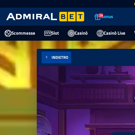
29
Bonus
Scommesse
Slot
Casinò
Casinò Live
INDIETRO