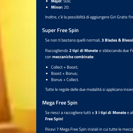
Major
: 50x;
Minor:
20.
Inoltre, c’è la possibilità di aggiungere Giri Gratis
Super Free Spin
Se non ti bastano quelli normali,
3 Blades & Bless
Raccogliendo
2 tipi di Monete
e sbloccando due 
con
meccaniche combinate
:
Collect + Boost;
Boost + Bonus;
Bonus + Collect.
Tutte le regole delle due modalità si applicano insi
Mega Free Spin
Se riesci a raccogliere tutti e
3 i tipi di Monete
e a
Free Spin!
Ricevi 7 Mega Free Spin iniziali in cui tutte le mec