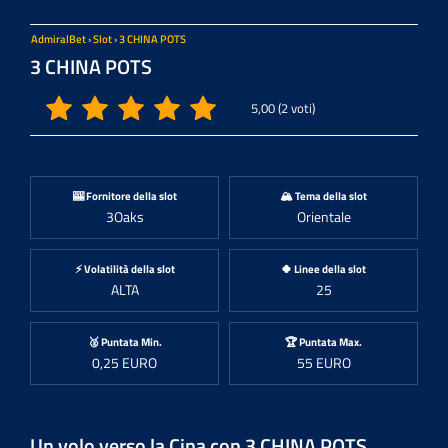
AdmiralBet
›
Slot
›
3 CHINA POTS
3 CHINA POTS
5,00
(
2
voti)
🎰 Fornitore della slot
🏔️ Tema della slot
3Oaks
Orientale
⚡ Volatilità della slot
🍀 Linee della slot
ALTA
25
🥈 Puntata Min.
🏆 Puntata Max.
0,25 EURO
55 EURO
Un volo verso la Cina con 3 CHINA POTS