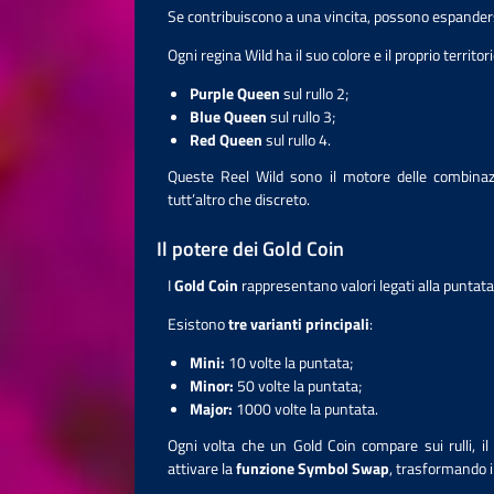
Se contribuiscono a una vincita, possono espanders
Ogni regina Wild ha il suo colore e il proprio territori
Purple Queen
sul rullo 2;
Blue Queen
sul rullo 3;
Red Queen
sul rullo 4.
Queste Reel Wild sono il motore delle combinazio
tutt’altro che discreto.
Il potere dei Gold Coin
I
Gold Coin
rappresentano valori legati alla puntata 
Esistono
tre varianti principali
:
Mini:
10 volte la puntata;
Minor:
50 volte la puntata;
Major:
1000 volte la puntata.
Ogni volta che un Gold Coin compare sui rulli, i
attivare la
funzione Symbol Swap
, trasformando i