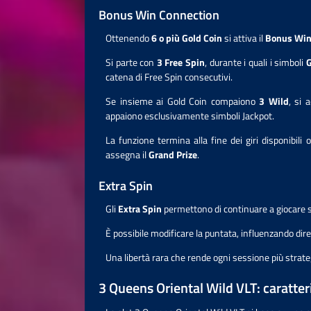
Bonus Win Connection
Ottenendo
6 o più Gold Coin
si attiva il
Bonus Win
Si parte con
3 Free Spin
, durante i quali i simboli
G
catena di Free Spin consecutivi.
Se insieme ai Gold Coin compaiono
3 Wild
, si 
appaiono esclusivamente simboli Jackpot.
La funzione termina alla fine dei giri disponibil
assegna il
Grand Prize
.
Extra Spin
Gli
Extra Spin
permettono di continuare a giocare s
È possibile modificare la puntata, influenzando dire
Una libertà rara che rende ogni sessione più strate
3 Queens Oriental Wild VLT: caratteri