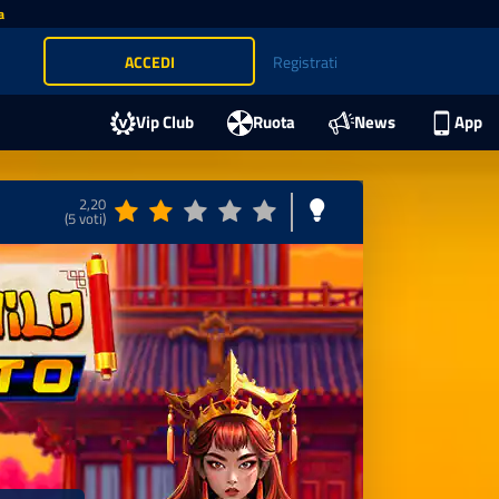
a
Registrati
ACCEDI
Vip Club
Ruota
News
App
2,20
(
5
voti)