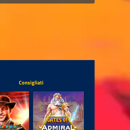
Consigliati