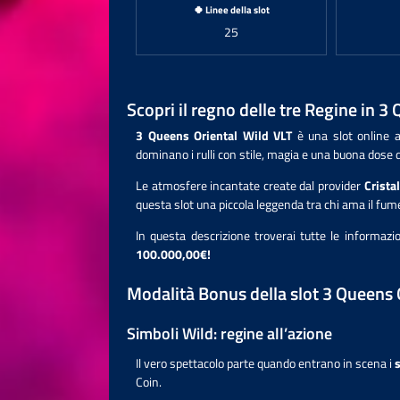
🍀 Linee della slot
25
Scopri il regno delle tre Regine in 3
3 Queens Oriental Wild VLT
è una slot online 
dominano i rulli con stile, magia e una buona dose d
Le atmosfere incantate create dal provider
Crista
questa slot una piccola leggenda tra chi ama il fume
In questa descrizione troverai tutte le informaz
100.000,00€!
Modalità Bonus della slot 3 Queens 
Simboli Wild: regine all’azione
Il vero spettacolo parte quando entrano in scena i
Coin.