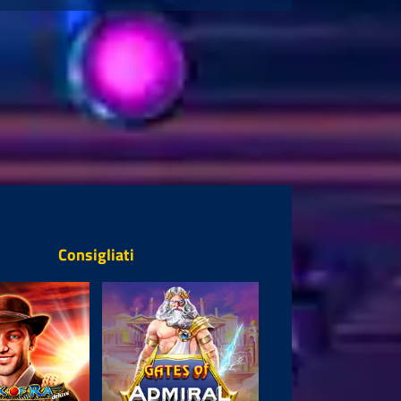
Consigliati