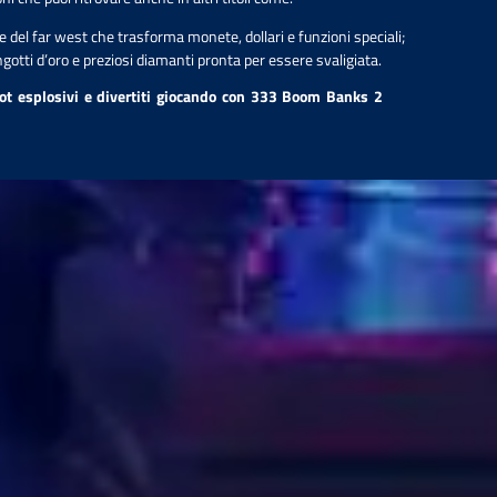
re del far west che trasforma monete, dollari e funzioni speciali;
ingotti d’oro e preziosi diamanti pronta per essere svaligiata.
kpot esplosivi e divertiti giocando con 333 Boom Banks 2