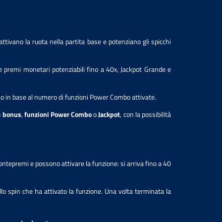
ttivano la ruota nella partita base e potenziano gli spicchi
ue premi monetari potenziabili fino a 40x, Jackpot Grande e
o in base al numero di funzioni Power Combo attivate.
e bonus
,
funzioni Power Combo
o
Jackpot
, con la possibilità
tepremi e possono attivare la funzione: si arriva fino a 40
lo spin che ha attivato la funzione. Una volta terminata la