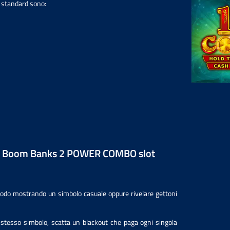
 standard sono:
 333 Boom Banks 2 POWER COMBO slot
 modo mostrando un simbolo casuale oppure rivelare gettoni
o stesso simbolo, scatta un blackout che paga ogni singola