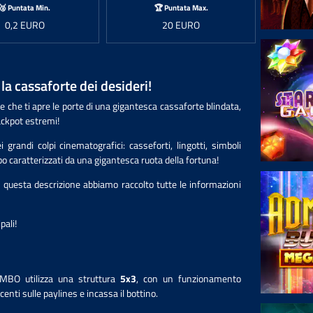
🥈 Puntata Min.
🏆 Puntata Max.
0,2 EURO
20 EURO
cassaforte dei desideri!
ne che ti apre le porte di una gigantesca cassaforte blindata,
Jackpot estremi!
 grandi colpi cinematografici: casseforti, lingotti, simboli
caratterizzati da una gigantesca ruota della fortuna!
 questa descrizione abbiamo raccolto tutte le informazioni
pali!
O utilizza una struttura
5x3
, con un funzionamento
centi sulle paylines e incassa il bottino.