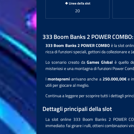
🍀 Linee della slot
20
333 Boom Banks 2 POWER COMBO: la 
333 Boom Banks 2 POWER COMBO
è la slot onli
ricca di funzioni speciali, gettoni da collezionare e 
Lo scenario creato da
Games Global
è quello dei
misteriosi e una montagna di funzioni Power Combo 
I
montepremi
arrivano anche a
250.000,00€
e in
utili per giocare al meglio.
Continua a leggere per scoprire tutti i dettagli princi
Dettagli principali della slot
La slot online 333 Boom Banks 2 POWER COMB
immediato: fai girare i rulli, ottieni combinazioni vin