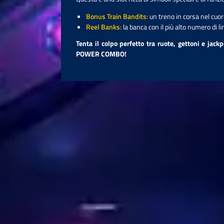
Bonus Train Bandits
: un treno in corsa nel cuo
Reel Banks
: la banca con il più alto numero di l
Tenta il colpo perfetto tra ruote, gettoni e jac
POWER COMBO!