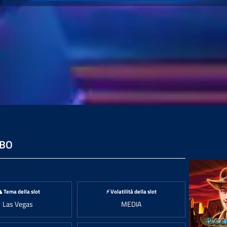
MBO
️ Tema della slot
⚡ Volatilità della slot
Las Vegas
MEDIA