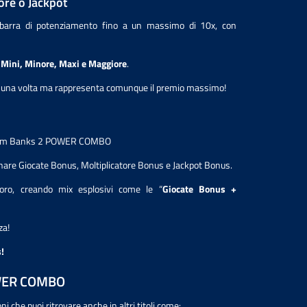
ore o Jackpot
 barra di potenziamento fino a un massimo di 10x, con
i
Mini, Minore, Maxi e Maggiore
.
lo una volta ma rappresenta comunque il premio massimo!
3 Boom Banks 2 POWER COMBO
are Giocate Bonus, Moltiplicatore Bonus e Jackpot Bonus.
oro, creando mix esplosivi come le “
Giocate Bonus +
za!
!
OWER COMBO
oni che puoi ritrovare anche in altri titoli come: