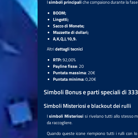
I
simboli principali
che compaiono durante la fase
BOOM;
Lingotti;
Sacco di Monete;
Mazzette di dollari;
A,K,Q,J,10,9.
Altri
dettagli tecnici
RTP:
92,00%
Payline fisse
: 20
Puntata massima
: 20€
Puntata minima:
0,20€
Simboli Bonus e parti speciali di
Simboli Misteriosi e blackout dei rulli
I
simboli Misteriosi
si rivelano tutti allo stesso
da raccogliere.
Quando queste icone riempiono tutti i rulli con l