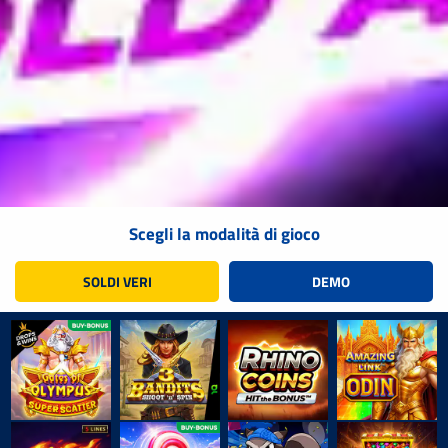
Scegli la modalità di gioco
SOLDI VERI
DEMO