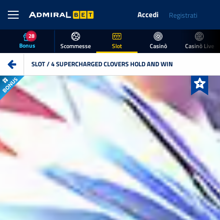
Accedi
Registrati
28
Bonus
Scommesse
Slot
Casinò
Casinò Live
SLOT / 4 SUPERCHARGED CLOVERS HOLD AND WIN