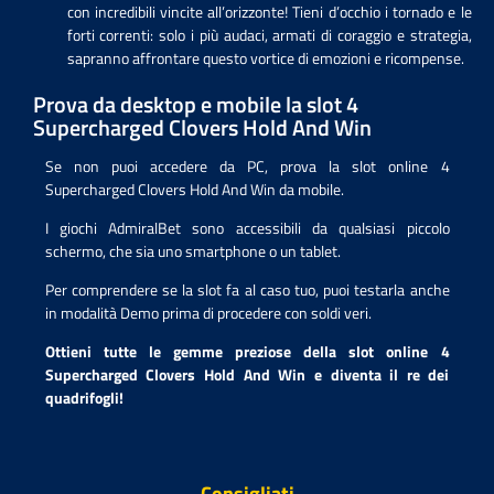
con incredibili vincite all’orizzonte! Tieni d’occhio i tornado e le
forti correnti: solo i più audaci, armati di coraggio e strategia,
sapranno affrontare questo vortice di emozioni e ricompense.
Prova da desktop e mobile la slot 4
Supercharged Clovers Hold And Win
Se non puoi accedere da PC, prova la slot online 4
Supercharged Clovers Hold And Win da mobile.
I giochi AdmiralBet sono accessibili da qualsiasi piccolo
schermo, che sia uno smartphone o un tablet.
Per comprendere se la slot fa al caso tuo, puoi testarla anche
in modalità Demo prima di procedere con soldi veri.
Ottieni tutte le gemme preziose della slot online 4
Supercharged Clovers Hold And Win e diventa il re dei
quadrifogli!
Consigliati