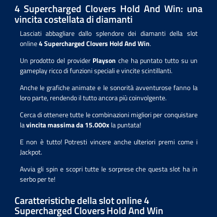
4 Supercharged Clovers Hold And Win: una
vincita costellata di diamanti
Lasciati abbagliare dallo splendore dei diamanti della slot
online
4 Supercharged Clovers Hold And Win
.
Un prodotto del provider
Playson
che ha puntato tutto su un
gameplay ricco di funzioni speciali e vincite scintillanti.
Anche le grafiche animate e le sonorità avventurose fanno la
loro parte, rendendo il tutto ancora più coinvolgente.
Cerca di ottenere tutte le combinazioni migliori per conquistare
la
vincita massima da 15.000x
la puntata!
E non è tutto! Potresti vincere anche ulteriori premi come i
Jackpot.
Avvia gli spin e scopri tutte le sorprese che questa slot ha in
serbo per te!
Caratteristiche della slot online 4
Supercharged Clovers Hold And Win