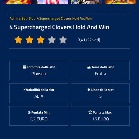
AdmiralBet
›
Slot
›
4 Supercharged Clovers Hold And Win
4 Supercharged Clovers Hold And Win
3,41
(
22
voti)
🎰 Fornitore della slot
🏔️ Tema della slot
Playson
Frutta
⚡ Volatilità della slot
🍀 Linee della slot
ALTA
5
🥈 Puntata Min.
🏆 Puntata Max.
0,2 EURO
15 EURO