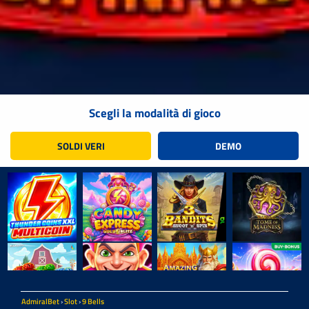
Scegli la modalità di gioco
SOLDI VERI
DEMO
AdmiralBet
›
Slot
›
9 Bells