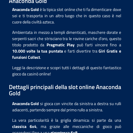
Anaconda Gold
Anaconda Gold
è la tipica slot online che ti fa dimenticare dove
sei e ti trasporta in un altro luogo che in questo caso è nel
cuore della civiltà azteca.
Ambientata in mezzo a templi dimenticati, maschere dorate e
serpenti sacri che strisciano tra le rovine cariche d’oro, questo
titolo prodotto da
Pragmatic Play
può farti vincere fino a
10.000 volte la tua puntata
e farti divertire tra
Giri Gratis e
funzioni Collect
.
Leggi la descrizione e scopri tutti i dettagli di questo fantastico
gioco da casinò online!
Dettagli principali della slot online Anaconda
Gold
Anaconda Gold
si gioca con vincite da sinistra a destra su rulli
adiacenti, partendo sempre dal primo rullo a sinistra.
La vera particolarità è la griglia dinamica: si parte da una
classica 6x4
, ma grazie alle meccaniche di gioco può
espandersi fino a una
gigantesca 6x8.