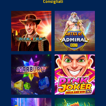
Consigliati