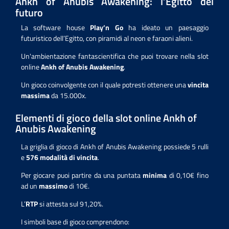
Ankh of Anubis Awakening: l’Egitto del
futuro
La software house
Play’n Go
ha ideato un paesaggio
futuristico dell’Egitto, con piramidi al neon e faraoni alieni.
Un'ambientazione fantascientifica che puoi trovare nella slot
online
Ankh of Anubis Awakening
.
Un gioco coinvolgente con il quale potresti ottenere una
vincita
massima
da 15.000x.
Elementi di gioco della slot online Ankh of
Anubis Awakening
La griglia di gioco di Ankh of Anubis Awakening possiede 5 rulli
e
576 modalità di vincita
.
Per giocare puoi partire da una puntata
minima
di 0,10€ fino
ad un
massimo
di 10€.
L’
RTP
si attesta sul 91,20%.
I simboli base di gioco comprendono: