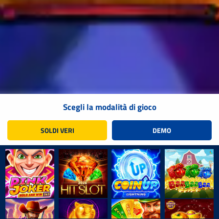
Scegli la modalità di gioco
SOLDI VERI
DEMO