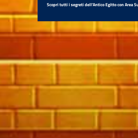
Scopri tutti i segreti dell’Antico Egitto con Area 