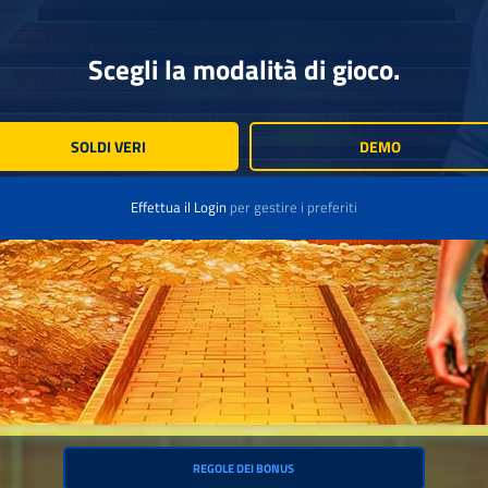
Scegli la modalità di gioco.
SOLDI VERI
DEMO
Effettua il Login
per gestire i preferiti
REGOLE DEI BONUS