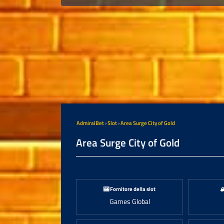
AdmiralBet
›
Slot
›
Area Surge City of Gold
Area Surge City of Gold
🎰 Fornitore della slot

Games Global