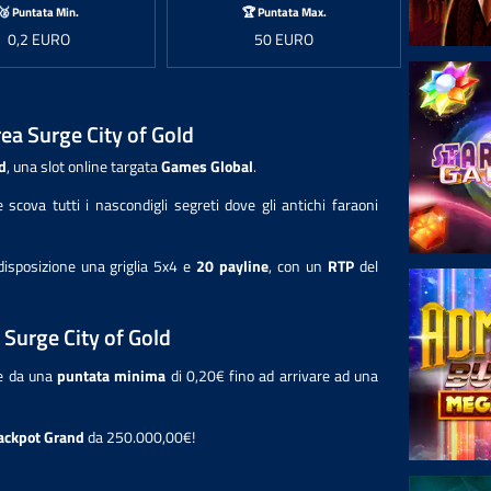
🥈 Puntata Min.
🏆 Puntata Max.
0,2 EURO
50 EURO
rea Surge City of Gold
d
, una slot online targata
Games Global
.
e scova tutti i nascondigli segreti dove gli antichi faraoni
disposizione una griglia 5x4 e
20 payline
, con un
RTP
del
a Surge City of Gold
re da una
puntata minima
di 0,20€ fino ad arrivare ad una
ackpot Grand
da 250.000,00€!