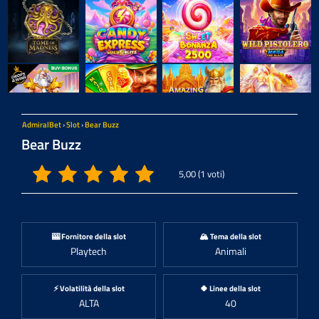
AdmiralBet
›
Slot
›
Bear Buzz
Bear Buzz
5,00
(
1
voti)
🎰 Fornitore della slot
🏔️ Tema della slot
Playtech
Animali
⚡ Volatilità della slot
🍀 Linee della slot
ALTA
40