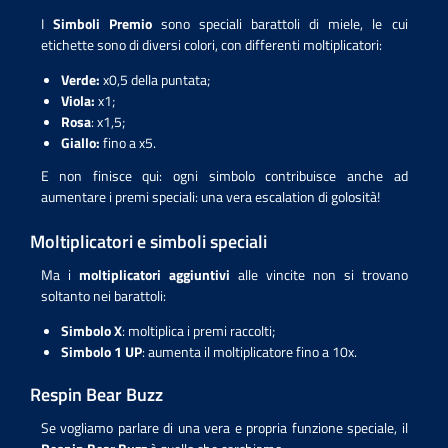
I
Simboli Premio
sono speciali barattoli di miele, le cui
etichette sono di diversi colori, con differenti moltiplicatori:
Verde:
x0,5 della puntata;
Viola:
x1;
Rosa
: x1,5;
Giallo:
fino a x5.
E non finisce qui: ogni simbolo contribuisce anche ad
aumentare i premi speciali: una vera escalation di golosità!
Moltiplicatori e simboli speciali
Ma i
moltiplicatori aggiuntivi
alle vincite non si trovano
soltanto nei barattoli:
Simbolo X
: moltiplica i premi raccolti;
Simbolo 1 UP
: aumenta il moltiplicatore fino a 10x.
Respin Bear Buzz
Se vogliamo parlare di una vera e propria funzione speciale, il