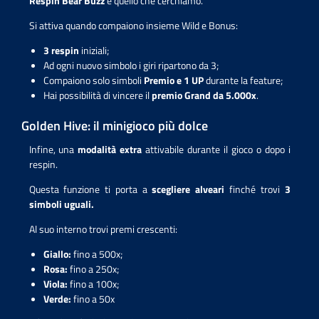
Respin Bear Buzz
è quello che cerchiamo.
Si attiva quando compaiono insieme Wild e Bonus:
3 respin
iniziali;
Ad ogni nuovo simbolo i giri ripartono da 3;
Compaiono solo simboli
Premio e 1 UP
durante la feature;
Hai possibilità di vincere il
premio Grand da 5.000x
.
Golden Hive: il minigioco più dolce
Infine, una
modalità extra
attivabile durante il gioco o dopo i
respin.
Questa funzione ti porta a
scegliere alveari
finché trovi
3
simboli uguali.
Al suo interno trovi premi crescenti:
Giallo:
fino a 500x;
Rosa:
fino a 250x;
Viola:
fino a 100x;
Verde:
fino a 50x