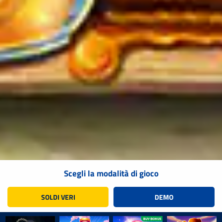
Scegli la modalità di gioco
SOLDI VERI
DEMO