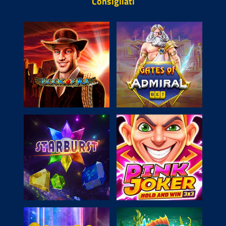
Consigliati