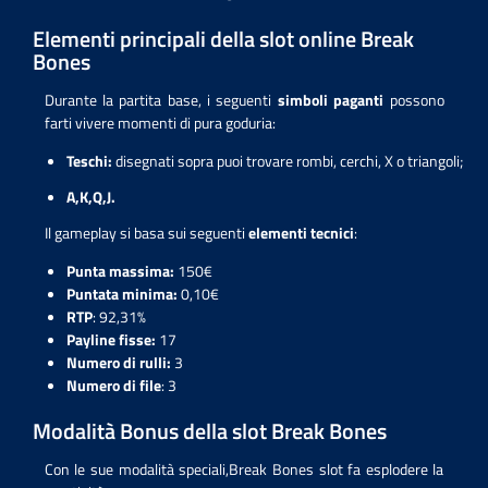
Elementi principali della slot online Break
Bones
Durante la partita base, i seguenti
simboli paganti
possono
farti vivere momenti di pura goduria:
Teschi:
disegnati sopra puoi trovare rombi, cerchi, X o triangoli;
A,K,Q,J.
Il gameplay si basa sui seguenti
elementi tecnici
:
Punta massima:
150€
Puntata minima:
0,10€
RTP
: 92,31%
Payline fisse:
17
Numero di rulli:
3
Numero di file
: 3
Modalità Bonus della slot Break Bones
Con le sue modalità speciali,Break Bones slot fa esplodere la