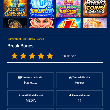
AdmiralBet
›
Slot
›
Break Bones
Break Bones
5,00
(
1
voti)
🎰 Fornitore della slot
🏔️ Tema della slot
Hacksaw
Horror
⚡ Volatilità della slot
🍀 Linee della slot
MEDIA
17