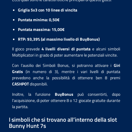
Griglia 5x3 con 10 linee di vincita
Puntata minima: 0,50€
Puntata massima: 15,00€
RTP: 93,39% (al massimo livello di BuyBonus)
Il gioco prevede
4 livelli diversi di puntata
e alcuni simboli
Moltiplicatori in grado di poter aumentare le potenziali vincite.
Con l’ausilio dei Simboli Bonus, si potranno attivare i
Giri
Gratis
(in numero di 3), mentre i vari livelli di puntata
prevedono anche la possibilità di ottenere ben 8 premi
CASHPOT
disponibili.
Inoltre, la funzione
BuyBonus
può consentirti, dopo
l'acquisizione, di poter ottenere 8 o 12 giocate gratuite durante
la partita.
I simboli che si trovano all’interno della slot
Bunny Hunt 7s