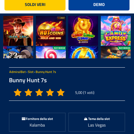
SOLDI VERI
DEMO
AdmiralBet
›
Slot
›
Bunny Hunt 7s
Bunny Hunt 7s
5,00
(
1
voti)
🎰 Fornitore della slot
🏔️ Tema della slot
Kalamba
Las Vegas