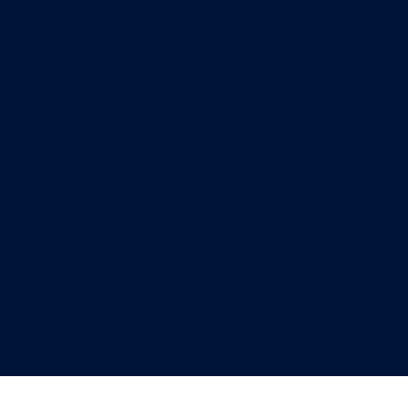
GIOCARE RESPONSABILMENTE