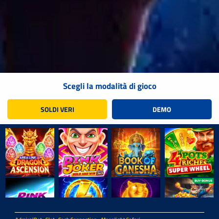
Scegli la modalità di gioco
SOLDI VERI
DEMO