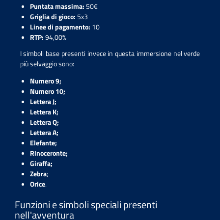
Puntata massima:
50€
Griglia di gioco:
5x3
Linee di pagamento:
10
RTP:
94,00%
I simboli base presenti invece in questa immersione nel verde
più selvaggio sono:
Numero 9;
Numero 10;
Lettera J;
Lettera K;
Lettera Q;
Lettera A;
Elefante;
Rinoceronte;
Giraffa;
Zebra
;
Orice
.
Funzioni e simboli speciali presenti
nell'avventura