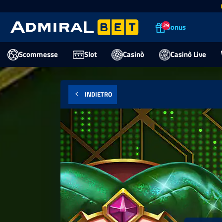
29
Bonus
Scommesse
Slot
Casinò
Casinò Live
INDIETRO