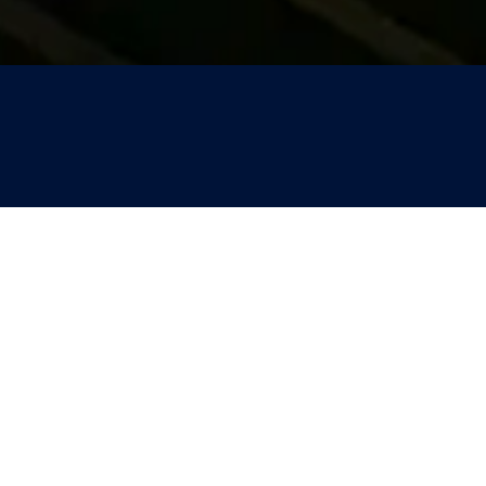
GIOCARE RESPONSABILMENTE
Giocare è più divertente se lo fai in modo responsabile. 
informazioni,
clicca qui
.
La tua privacy e sicurezza sono la nostra priorità su Admi
account, rendendo AdmiralBet uno dei
casinò online
più a
Contattaci:
supporto@admiralbet.it
BONUS