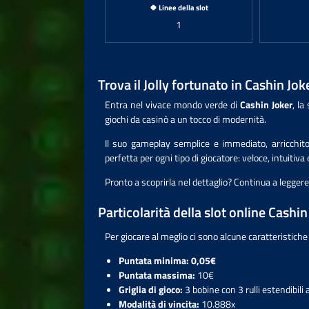
🍀 Linee della slot
1
Trova il Jolly fortunato in Cashin Jok
Entra nel vivace mondo verde di
Cashin Joker
, la
giochi da casinò a un tocco di modernità.
Il suo gameplay semplice e immediato, arricchito
perfetta per ogni tipo di giocatore: veloce, intuit
Pronto a scoprirla nel dettaglio? Continua a leggere
Particolarità della slot online Cashin
Per giocare al meglio ci sono alcune caratteristich
Puntata minima:
0,05€
Puntata massima:
10€
Griglia di gioco:
3 bobine con 3 rulli estendibili 
Modalità di vincita:
10.888x