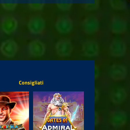
Consigliati