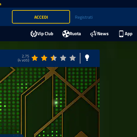
a
Registrati
ACCEDI
Vip Club
Ruota
News
App
2,75
(
4
voti)