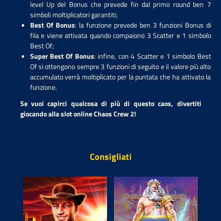
level Up del Bonus che prevede fin dal primo round ben 7
simboli moltiplicatori garantiti;
Best Of Bonus
: la funzione prevede ben 3 funzioni Bonus di
fila e viene attivata quando compaiono 3 Scatter e 1 simbolo
Best Of;
Super Best Of Bonus
: infine, con 4 Scatter e 1 simbolo Best
Of si ottengono sempre 3 funzioni di seguito e il valore più alto
accumulato verrà moltiplicato per la puntata che ha attivato la
funzione.
Se vuoi capirci qualcosa di più di questo caos, divertiti
giocando alla slot online Chaos Crew 2!
Consigliati