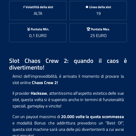
⚡ Volatilità della slot
🍀 Linee della slot
ALTA
19
🥈 Puntata Min.
🏆 Puntata Max.
0,1 EURO
25 EURO
Slot Chaos Crew 2: quando il caos è
divertimento!
Amici dell’imprevedibilità, è arrivato il momento di provare la
slot online
Chaos Crew 2!
Il provider
Hacksaw
, attentissimo all'aspetto estetico delle sue
slot, questa volta si è superato anche in termini di funzionalità
speciali, gameplay e vincite!
Con un payout massimo di
20.000 volte la quota scommessa
e modalità Bonus che addirittura prevedono un “Best Of”,
questa slot machine sarà una delle più divertententi a cui avrai
mai giocato!