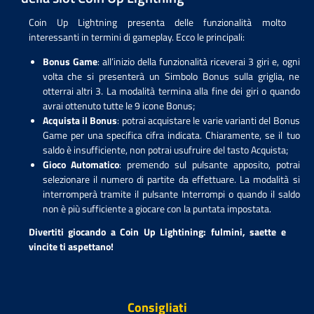
Coin Up Lightning presenta delle funzionalità molto
interessanti in termini di gameplay. Ecco le principali:
Bonus Game
: all’inizio della funzionalità riceverai 3 giri e, ogni
volta che si presenterà un Simbolo Bonus sulla griglia, ne
otterrai altri 3. La modalità termina alla fine dei giri o quando
avrai ottenuto tutte le 9 icone Bonus;
Acquista il Bonus
: potrai acquistare le varie varianti del Bonus
Game per una specifica cifra indicata. Chiaramente, se il tuo
saldo è insufficiente, non potrai usufruire del tasto Acquista;
Gioco Automatico
: premendo sul pulsante apposito, potrai
selezionare il numero di partite da effettuare. La modalità si
interromperà tramite il pulsante Interrompi o quando il saldo
non è più sufficiente a giocare con la puntata impostata.
Divertiti giocando a Coin Up Lightining: fulmini, saette e
vincite ti aspettano!
Consigliati