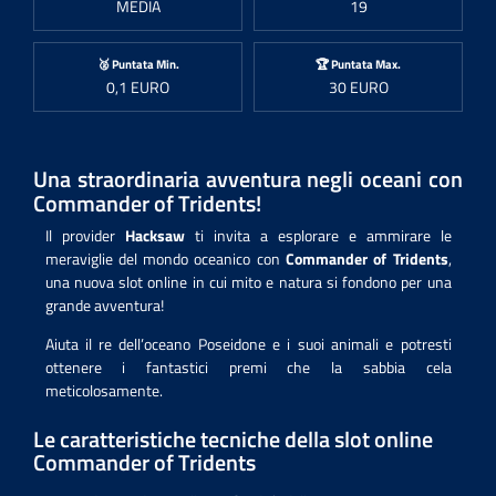
MEDIA
19
🥈 Puntata Min.
🏆 Puntata Max.
0,1 EURO
30 EURO
Una straordinaria avventura negli oceani con
Commander of Tridents!
Il provider
Hacksaw
ti invita a esplorare e ammirare le
meraviglie del mondo oceanico con
Commander of Tridents
,
una nuova slot online in cui mito e natura si fondono per una
grande avventura!
Aiuta il re dell’oceano Poseidone e i suoi animali e potresti
ottenere i fantastici premi che la sabbia cela
meticolosamente.
Le caratteristiche tecniche della slot online
Commander of Tridents