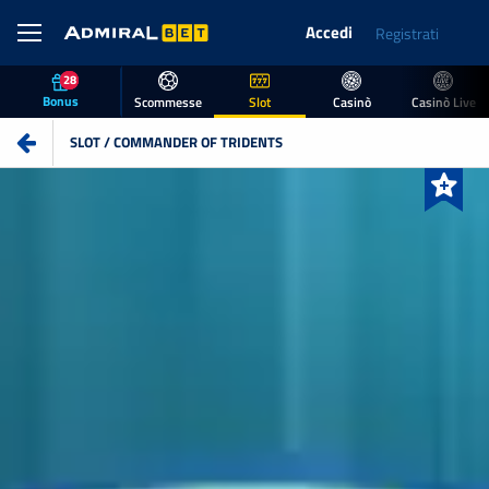
Accedi
Registrati
28
Bonus
Scommesse
Slot
Casinò
Casinò Live
SLOT / COMMANDER OF TRIDENTS