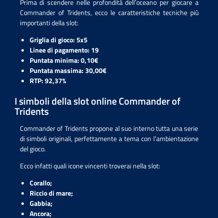
Prima di scendere nelle profondità dell’oceano per giocare a
Commander of Tridents, ecco le caratteristiche tecniche più
importanti della slot:
Griglia di gioco: 5x5
Linee di pagamento: 19
Puntata minima: 0,10€
Puntata massima: 30,00€
RTP: 92,37%
I simboli della slot online Commander of
Tridents
Commander of Tridents propone al suo interno tutta una serie
di simboli originali, perfettamente a tema con l’ambientazione
del gioco.
Ecco infatti quali icone vincenti troverai nella slot:
Corallo;
Riccio di mare;
Gabbia;
Ancora;