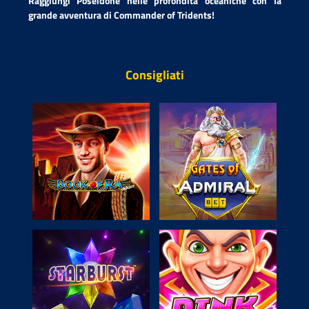
Raggiungi Poseidone nelle profondità oceaniche con la
grande avventura di Commander of Tridents!
Consigliati