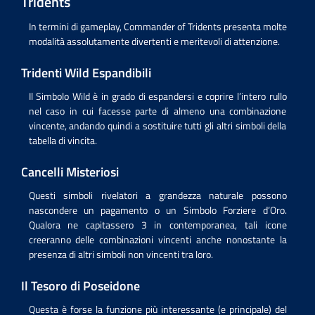
Tridents
In termini di gameplay, Commander of Tridents presenta molte
modalità assolutamente divertenti e meritevoli di attenzione.
Tridenti Wild Espandibili
Il Simbolo Wild è in grado di espandersi e coprire l’intero rullo
nel caso in cui facesse parte di almeno una combinazione
vincente, andando quindi a sostituire tutti gli altri simboli della
tabella di vincita.
Cancelli Misteriosi
Questi simboli rivelatori a grandezza naturale possono
nascondere un pagamento o un Simbolo Forziere d’Oro.
Qualora ne capitassero 3 in contemporanea, tali icone
creeranno delle combinazioni vincenti anche nonostante la
presenza di altri simboli non vincenti tra loro.
Il Tesoro di Poseidone
Questa è forse la funzione più interessante (e principale) del