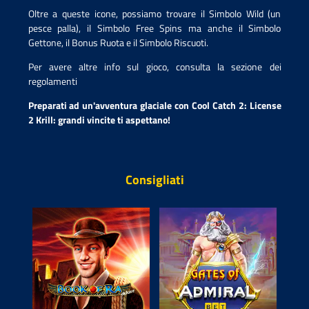
Oltre a queste icone, possiamo trovare il Simbolo Wild (un
pesce palla), il Simbolo Free Spins ma anche il Simbolo
Gettone, il Bonus Ruota e il Simbolo Riscuoti.
Per avere altre info sul gioco, consulta la sezione dei
regolamenti
Preparati ad un'avventura glaciale con Cool Catch 2: License
2 Krill: grandi vincite ti aspettano!
Consigliati