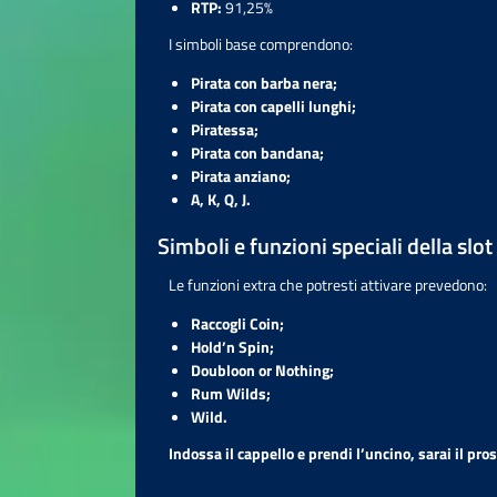
RTP:
91,25%
I simboli base comprendono:
Pirata con barba nera;
Pirata con capelli lunghi;
Piratessa;
Pirata con bandana;
Pirata anziano;
A, K, Q, J.
Simboli e funzioni speciali della slo
Le funzioni extra che potresti attivare prevedono:
Raccogli Coin;
Hold’n Spin;
Doubloon or Nothing;
Rum Wilds;
Wild.
Indossa il cappello e prendi l’uncino, sarai il pr