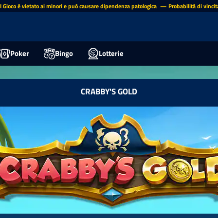
Il Gioco è vietato ai minori e può causare dipendenza patologica
—
Probabilità di vincit
Poker
Bingo
Lotterie
CRABBY'S GOLD