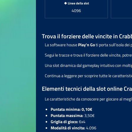
🍀 Linee della slot
4096
Trova il forziere delle vincite in Cra
La software house
Play’n Go
ti porta sull’isola dei 
Segui le tracce e trova il forziere delle vincite, potr
Una slot dinamica dal gameplay intuitivo con moltip
Continua a leggere per scoprire tutte le caratteristi
Elementi tecnici della slot online Cr
Le caratteristiche da conoscere per giocare al megl
Puntata minima:
0,10€
Puntata massima:
3,50€
Griglia di gioco:
6x4
Modalità di vincita:
4.096