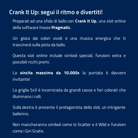
Crank It Up: segui il ritmo e divertiti!
Preparati ad una sfida di ballo con
Crank It Up
, una slot online
della software house
Pragmatic
.
Un gioco dai colori vividi e una musica energica che ti
trascinerà sulla pista da ballo.
Questa slot online include simboli speciali, funzioni extra e
possibili ricchi premi.
La
vincita massima da 10.000x
la puntata è davvero
invitante!
La griglia 5x3 è incorniciata da grandi casse e fari colorati che
illuminano i rulli.
Sulla destra è presente il protagonista della slot, un intrigante
ballerino.
Non mancheranno simboli come lo Scatter e il Wild e funzioni
come i Giri Gratis.