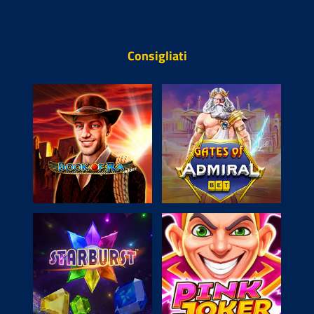
Consigliati