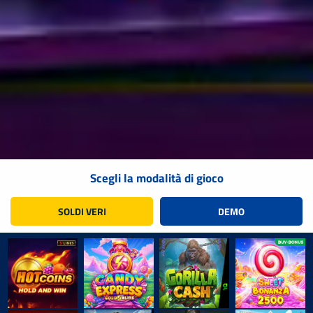
Scegli la modalità di gioco
SOLDI VERI
DEMO