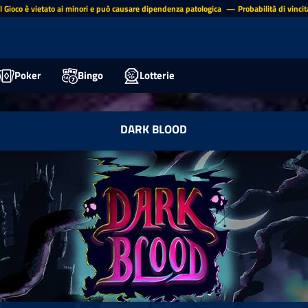
Il Gioco è vietato ai minori e può causare dipendenza patologica
—
Probabilità di vincit
Poker
Bingo
Lotterie
DARK BLOOD