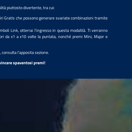
tà piuttosto divertente, tra cui:
Giri Gratis che possono generare svariate combinazioni tramite
imboli Link, otterrai l’ingresso in questa modalità. Ti verranno
tori da x1 a x10 volte la puntata, nonché premi Mini, Major e
, consulta l’apposita sezione.
 vincere spaventosi premi!