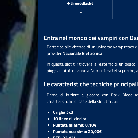
🍀 Linee della slot
10
Entra nel mondo dei vampiri con Da
Partecipa alle vicende di un universo vampiresco e 
provider
Nazionale Elettronica
!
In questa slot ti ritroverai all’esterno di un bosc
pioggia: fai attenzione all’atmosfera tetra perché, a
Le caratteristiche tecniche principal
Prima di iniziare a giocare con Dark Blood ass
caratteristiche di base della slot, tra cui:
Griglia 5x3
10 linee di vincita
Puntata minima: 0,10€
Puntata massima: 20,00€
RTP: 93,13%