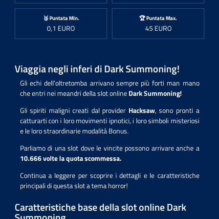
🥈 Puntata Min.
🏆 Puntata Max.
0,1 EURO
45 EURO
Viaggia negli inferi di Dark Summoning!
Gli echi dell’oltretomba arrivano sempre più forti man mano
che entri nei meandri della slot online
Dark Summoning!
Gli spiriti maligni creati dal provider
Hacksaw
, sono pronti a
catturarti con i loro movimenti ipnotici, i loro simboli misteriosi
e le loro straordinarie modalità Bonus.
Parliamo di una slot dove le vincite possono arrivare anche a
10.666 volte la quota scommessa.
Continua a leggere per scoprire i dettagli e le caratteristiche
principali di questa slot a tema horror!
Caratteristiche base della slot online Dark
Summoning