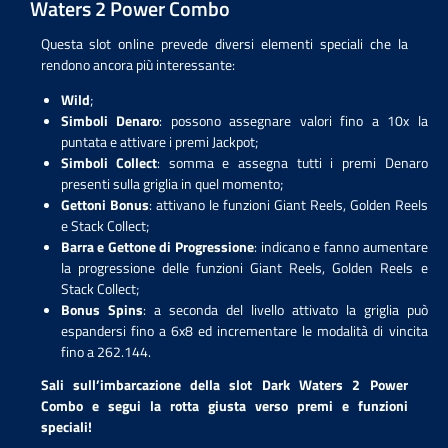
Waters 2 Power Combo
Questa slot online prevede diversi elementi speciali che la
rendono ancora più interessante:
Wild
;
Simboli Denaro
: possono assegnare valori fino a 10x la
puntata e attivare i premi Jackpot;
Simboli Collect
: somma e assegna tutti i premi Denaro
presenti sulla griglia in quel momento;
Gettoni Bonus
: attivano le funzioni Giant Reels, Golden Reels
e Stack Collect;
Barra e Gettone di Progressione
: indicano e fanno aumentare
la progressione delle funzioni Giant Reels, Golden Reels e
Stack Collect;
Bonus Spins
: a seconda del livello attivato la griglia può
espandersi fino a 6x8 ed incrementare le modalità di vincita
fino a 262.144.
Sali sull’imbarcazione della slot Dark Waters 2 Power
Combo e segui la rotta giusta verso premi e funzioni
speciali!