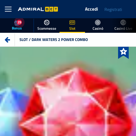
Accedi
Registrati
29
Bonus
Scommesse
Slot
Casinò
Casinò Live
SLOT / DARK WATERS 2 POWER COMBO