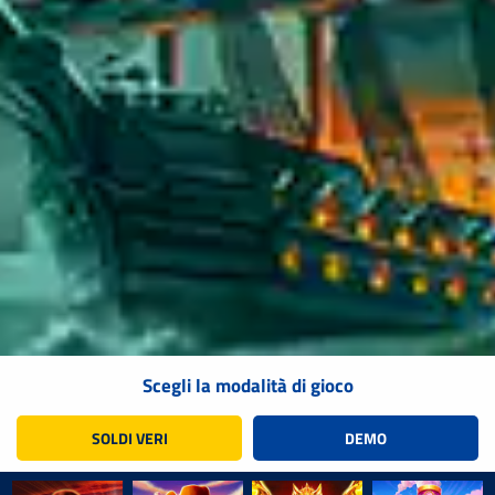
Scegli la modalità di gioco
SOLDI VERI
DEMO