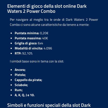
Elementi di gioco della slot online Dark
Waters 2 Power Combo
Per navigare al meglio tra le onde di Dark Waters 2 Power
Combo ci sono alcune caratteristiche da tenere a mente:
Puntata minima:
0,20€
Puntata massima:
40€
Griglia di gioco:
6x4
Modalità di vincita:
4.096
RTP:
92,10%
I simboli base sono in tema con la slot:
Ancora;
Pistole;
Cappello da pirata;
Sciabole;
Rum;
A, K, Q, J e 10.
Simboli e funzioni speciali della slot Dark