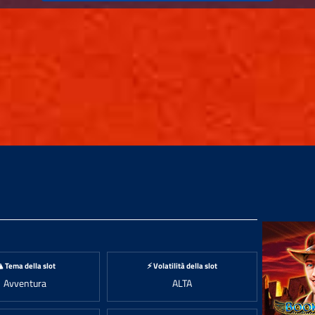
️ Tema della slot
⚡ Volatilità della slot
Avventura
ALTA