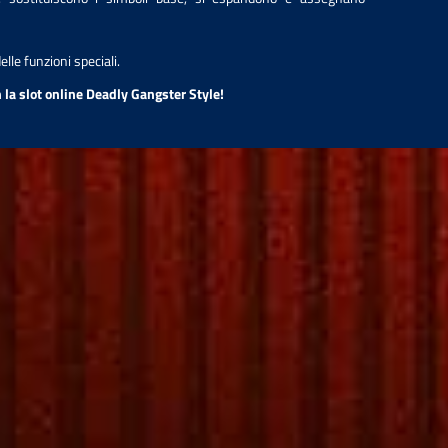
elle funzioni speciali.
 la slot online Deadly Gangster Style!