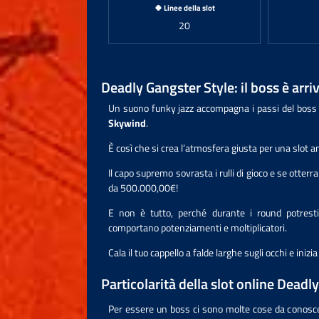
🍀 Linee della slot
20
Deadly Gangster Style: il boss è arriv
Un suono funky jazz accompagna i passi del boss 
Skywind
.
È così che si crea l’atmosfera giusta per una slot a
Il capo supremo sovrasta i rulli di gioco e se otterr
da 500.000,00€!
E non è tutto, perché durante i round potresti
comportano potenziamenti e moltiplicatori.
Cala il tuo cappello a falde larghe sugli occhi e iniz
Particolarità della slot online Deadl
Per essere un boss ci sono molte cose da conoscer