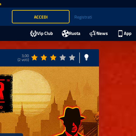
a
Registrati
ACCEDI
Vip Club
Ruota
News
App
3,00
(
2
voti)