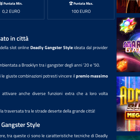
🥈 Puntata Min.
🏆 Puntata Max.
0,2 EURO
100 EURO
ato in città
della slot online
Deadly Gangster Style
ideata dal provider
mbientata a Brooklyn tra i gangster degli anni ‘20 e ‘50.
ai le giuste combinazioni potresti vincere il
premio massimo
 attivare anche diverse funzioni extra che a loro volta
ia la traversata tra le strade deserte della grande città!
y Gangster Style
e, tra queste ci sono le caratteristiche tecniche di Deadly