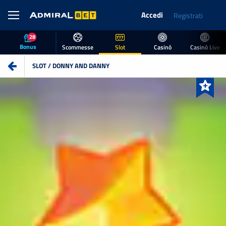
Accedi
Registrati
28
Bonus
Scommesse
Slot
Casinò
Casinò Live
SLOT / DONNY AND DANNY