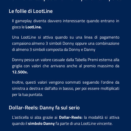
Le follie di LootLine
Il gameplay diventa davvero interessante quando entrano in
gioco le
LootLine.
Una LootLine si attiva quando su una linea di pagamento
compaiono almeno 3 simboli Donny oppure una combinazione
di almeno 3 simboli composta da Donny e Danny
Donny pesca un valore casuale dalla Tabella Premi esterna alla
griglia con valori che arrivano anche al premio massimo da
12.500x.
Inoltre, questi valori vengono sommati seguendo l’ordine da
sinistra a destra e dall’alto in basso, per poi essere moltiplicati
per la tua puntata.
Dollar-Reels: Danny fa sul serio
L’asticella si alza grazie ai
Dollar-Reels:
la modalità si attiva
quando il
simbolo Danny
fa parte di una LootLine vincente.