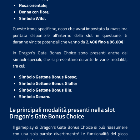
Rosa orientale;
Donna con fiore;
Simbolo Wild.
Queste icone specifiche, dopo che avrai impostato la massima
puntata disponibile all’interno della slot in questione, ti
daranno vincite potenziali che vanno da
2,40€ fino a 96,00€
!
In Dragon's Gate Bonus Choice sono presenti anche dei
simboli speciali, che si presentano durante le varie modalità,
tra cui:
Simbolo Gettone Bonus Rosso;
Simbolo Gettone Bonus Giallo;
Simbolo Gettone Bonus Blu;
Simbolo Denaro.
Le principali modalità presenti nella slot
Dragon's Gate Bonus Choice
Il gameplay di Dragon's Gate Bonus Choice si può riassumere
con una sola parola: divertimento! Le funzionalità del gioco