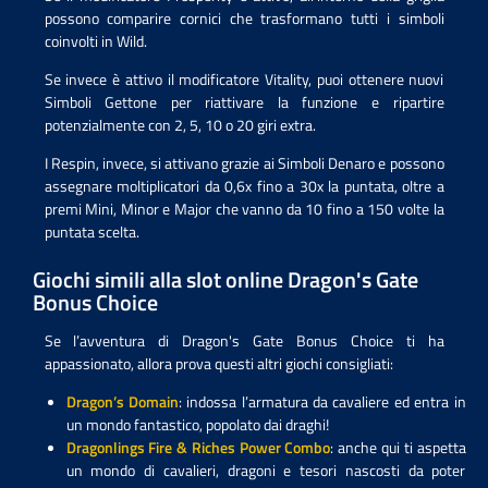
possono comparire cornici che trasformano tutti i simboli
coinvolti in Wild.
Se invece è attivo il modificatore Vitality, puoi ottenere nuovi
Simboli Gettone per riattivare la funzione e ripartire
potenzialmente con 2, 5, 10 o 20 giri extra.
I Respin, invece, si attivano grazie ai Simboli Denaro e possono
assegnare moltiplicatori da 0,6x fino a 30x la puntata, oltre a
premi Mini, Minor e Major che vanno da 10 fino a 150 volte la
puntata scelta.
Giochi simili alla slot online Dragon's Gate
Bonus Choice
Se l’avventura di Dragon's Gate Bonus Choice ti ha
appassionato, allora prova questi altri giochi consigliati:
Dragon’s Domain
: indossa l’armatura da cavaliere ed entra in
un mondo fantastico, popolato dai draghi!
Dragonlings Fire & Riches Power Combo
: anche qui ti aspetta
un mondo di cavalieri, dragoni e tesori nascosti da poter