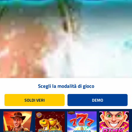
Scegli la modalità di gioco
SOLDI VERI
DEMO