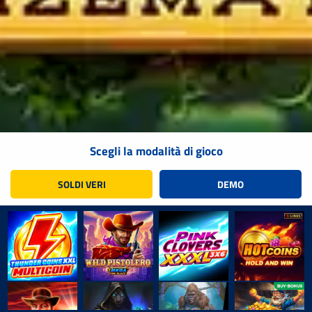
Scegli la modalità di gioco
SOLDI VERI
DEMO