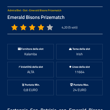
AdmiralBet
›
Slot
›
Emerald Bisons Prizematch
Emerald Bisons Prizematch
4,20
(
5
voti)
🎰 Fornitore della slot
🏔️ Tema della slot
Kalamba
Irish
⚡ Volatilità della slot
🍀 Linee della slot
ALTA
11664
🥈 Puntata Min.
🏆 Puntata Max.
0,8 EURO
24 EURO