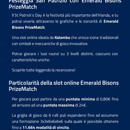
Festeggia San Patrizio con Emerald Bisons
PrizeMatch
Il St Patrick's Day è la festività più importante dell’Irlanda, e tu
potrai viverla attraverso le grafiche e le sonorità di
Emerald
Bisons PrizeMatch
.
Una slot online ideata da
Kalamba
che unisce icone tradizionali
con simboli e meccaniche di gioco innovative.
Potrai giocare i tuoi round su 3 livelli distinti, ciascuno con
caratteristiche uniche.
Scoprile tutte leggendo la recensione!
Particolarità della slot online Emerald Bisons
PrizeMatch
Per giocare puoi partire da una
puntata minima
di 0,80€ fino
ad arrivare ad una
puntata massima
di 24€.
La griglia di gioco da 6 rulli può espandersi fino ad assumere
una formazione 3x3x6x6x6x6 sulla quale è possibile ottenere
fino a
11.664 modalità di vincita
.