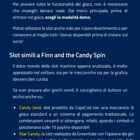
Per provare tutte le funzionalità del gioco, non è necessario
che impieghi denaro reale. Dal menù principale, prima di
entrare nel gioco,
scegli la modalità demo.
Potrai utilizzare la slot anche solo per il puro divertimento o per
conoscere al meglio tutti i bonus disponibili prima di iniziare sul
serio!
Slot simili a Finn and the Candy Spin
Il dolce mondo della slot machine appena analizzata, è molto
apprezzato nel settore, sia per le meccaniche sia per la grafica
davvero ben curata.
Se vuoi provare altri giochi simili, ti consigliamo di buttare un
occhio anche su:
Candy land,
slot prodotta da CapeCod con una meccanica di
gioco standard e un sistema di pagamento tradizionale. Le
combinazioni vincenti si ottengono, infatti, quando i simboli si
posizionano sulle 10 payline disponibili
Star Candy,
la slot realizzata da Greentube con l’opzione dei giri