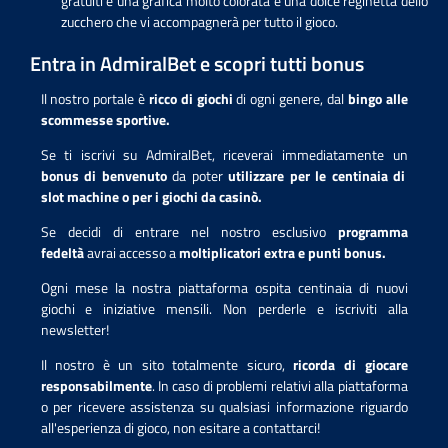
gratuiti e una grafica molto colorata e una dolce reginetta dello
zucchero che vi accompagnerà per tutto il gioco.
Entra in AdmiralBet e scopri tutti bonus
Il nostro portale è
ricco di giochi
di ogni genere, dal
bingo alle
scommesse sportive.
Se ti iscrivi su AdmiralBet, riceverai immediatamente un
bonus di benvenuto
da poter
utilizzare per le centinaia di
slot machine o per i giochi da casinò.
Se decidi di entrare nel nostro esclusivo
programma
fedeltà
avrai accesso a
moltiplicatori extra e punti bonus.
Ogni mese la nostra piattaforma ospita centinaia di nuovi
giochi e iniziative mensili. Non perderle e iscriviti alla
newsletter!
Il nostro è un sito totalmente sicuro,
ricorda di giocare
responsabilmente
. In caso di problemi relativi alla piattaforma
o per ricevere assistenza su qualsiasi informazione riguardo
all'esperienza di gioco, non esitare a contattarci!