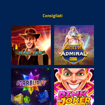
Consigliati