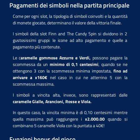
Pagamenti dei simboli nella partita principale
Come per ogni slot, la tipologia di simboli coinvolti e la quantità
di monete giocate, determinano il valore della vittoria finale.
I simboli della slot Finn and The Candy Spin si dividono in 2
gustosissimi gruppi: le icone ad alto pagamento e quelle a
pagamento più contenute.
Le c
aramelle gommose Azzurre e Verdi,
possono pagare la
scommessa da un
minimo di 0,1 centesimi
, quando se ne
ottengono 3 con la scommessa minima impostata,
fino ad
arrivare a x160€
nel caso in cui ne atterrino 5 con la
scommessa massima.
I simboli a vincita alta, invece, sono rappresentati dalle
caramelle Gialle, Arancioni, Rosse e Viola.
In questo caso, la vincita minima è di 0,10 centesimi mentre
quella massima può raggiungere i
x2.000.00
quando si
combinano 5 caramelle Viola con la puntata a 40€!
Funzioni bonus del gioco