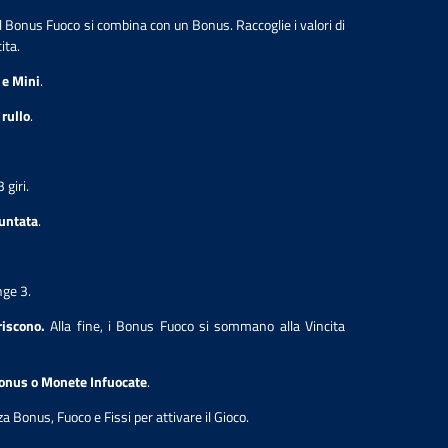
l Bonus Fuoco si combina con un Bonus. Raccoglie i valori di
ita.
 e Mini
.
rullo
.
giri.
puntata
.
nge 3.
riscono.
Alla fine, i Bonus Fuoco si sommano alla Vincita
 Bonus o Monete Infuocate
.
Bonus, Fuoco e Fissi per attivare il Gioco.