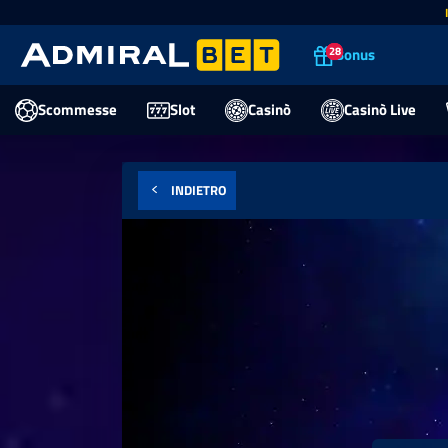
28
Bonus
Scommesse
Slot
Casinò
Casinò Live
INDIETRO