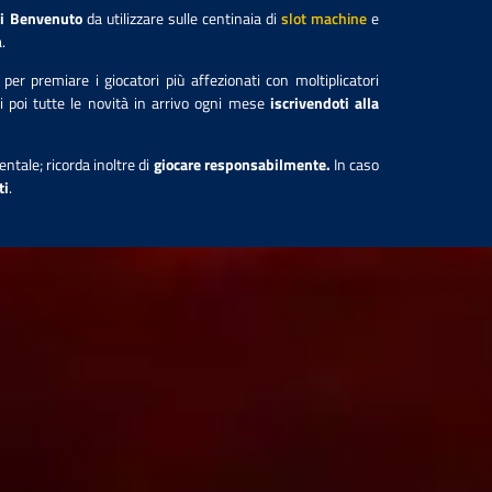
di Benvenuto
da utilizzare sulle centinaia di
slot machine
e
.
er premiare i giocatori più affezionati con moltiplicatori
i poi tutte le novità in arrivo ogni mese
iscrivendoti alla
ntale; ricorda inoltre di
giocare responsabilmente.
In caso
ti
.