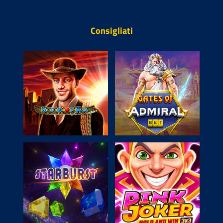
Consigliati