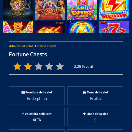
AdmiralBet
›
Slot
›
Fortune Chests
Fortune Chests
2,25
(
4
voti)
🎰 Fornitore della slot
🏔️ Tema della slot
Endorphina
Frutta
⚡ Volatilità della slot
🍀 Linee della slot
ALTA
5