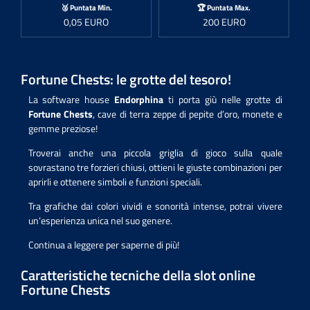
🥈 Puntata Min.
🏆 Puntata Max.
0,05 EURO
200 EURO
Fortune Chests: le grotte del tesoro!
La software house
Endorphina
ti porta giù nelle grotte di
Fortune Chests
, cave di terra zeppe di pepite d’oro, monete e
gemme preziose!
Troverai anche una piccola griglia di gioco sulla quale
sovrastano tre forzieri chiusi, ottieni le giuste combinazioni per
aprirli e ottenere simboli e funzioni speciali.
Tra grafiche dai colori vividi e sonorità intense, potrai vivere
un’esperienza unica nel suo genere.
Continua a leggere per saperne di più!
Caratteristiche tecniche della slot online
Fortune Chests