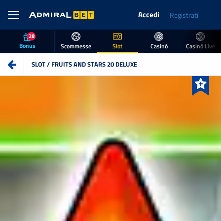
Accedi
Registrati
28
Bonus
Scommesse
Slot
Casinò
Casinò Live
SLOT / FRUITS AND STARS 20 DELUXE