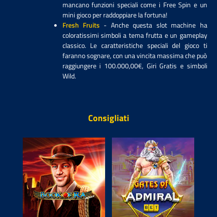
mancano funzioni speciali come i Free Spin e un
mini gioco per raddoppiare la fortuna!
Fresh Fruits
- Anche questa slot machine ha
coloratissimi simboli a tema frutta e un gameplay
classico. Le caratteristiche speciali del gioco ti
faranno sognare, con una vincita massima che può
raggiungere i 100.000,00€, Giri Gratis e simboli
Wild.
Consigliati