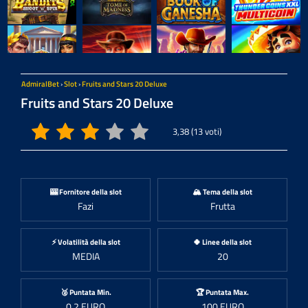
AdmiralBet
›
Slot
›
Fruits and Stars 20 Deluxe
Fruits and Stars 20 Deluxe
3,38
(
13
voti)
🎰 Fornitore della slot
🏔️ Tema della slot
Fazi
Frutta
⚡ Volatilità della slot
🍀 Linee della slot
MEDIA
20
🥈 Puntata Min.
🏆 Puntata Max.
0,2 EURO
100 EURO