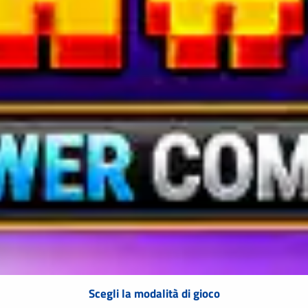
Scegli la modalità di gioco