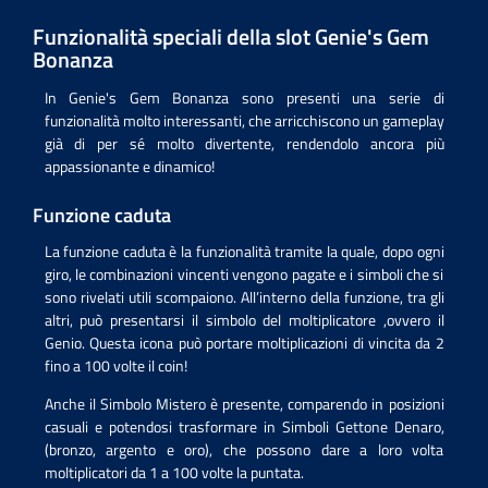
Funzionalità speciali della slot Genie's Gem
Bonanza
In Genie's Gem Bonanza sono presenti una serie di
funzionalità molto interessanti, che arricchiscono un gameplay
già di per sé molto divertente, rendendolo ancora più
appassionante e dinamico!
Funzione caduta
La funzione caduta è la funzionalità tramite la quale, dopo ogni
giro, le combinazioni vincenti vengono pagate e i simboli che si
sono rivelati utili scompaiono. All’interno della funzione, tra gli
altri, può presentarsi il simbolo del moltiplicatore ,ovvero il
Genio. Questa icona può portare moltiplicazioni di vincita da 2
fino a 100 volte il coin!
Anche il Simbolo Mistero è presente, comparendo in posizioni
casuali e potendosi trasformare in Simboli Gettone Denaro,
(bronzo, argento e oro), che possono dare a loro volta
moltiplicatori da 1 a 100 volte la puntata.