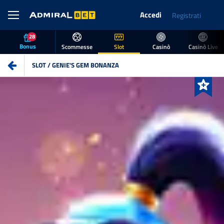
Accedi
Registrati
28
Bonus
Scommesse
Slot
Casinò
Casinò Live
SLOT / GENIE'S GEM BONANZA