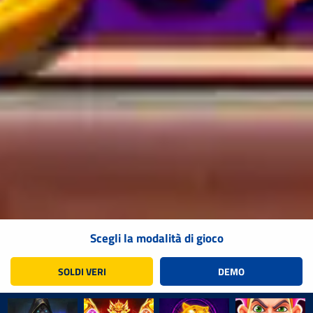
Scegli la modalità di gioco
SOLDI VERI
DEMO