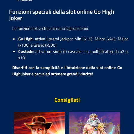
Funzioni speciali della slot online Go High
Joker
Le funzioni extra che animano il gioco sono:
Go High
: attiva i premi Jackpot Mini (x15), Minor (x40), Major
(x100) e Grand (x500);
Custode
: attiva un simbolo casuale con moltiplicatori da x2 a
x10.
Divertiti con la semplicità e l’intuizione della slot online Go
High Joker e prova ad ottenere grandi vincite!
Consigliati