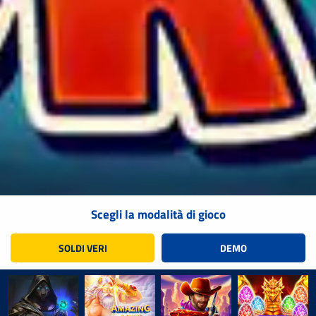
Scegli la modalità di gioco
SOLDI VERI
DEMO