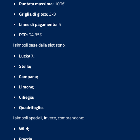
Puntata massima:
100€
Griglia di gioco:
3x3
Linee di pagamento:
5
RTP:
94,35%
I simboli base della slot sono:
Lucky 7;
Stella;
Campana;
Limone;
Ciliegia;
Quadrifoglio.
I simboli speciali, invece, comprendono:
Wild;
Freccia.