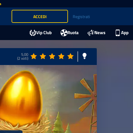
a
Registrati
ACCEDI
Vip Club
Ruota
News
App
5,00
(
2
voti)