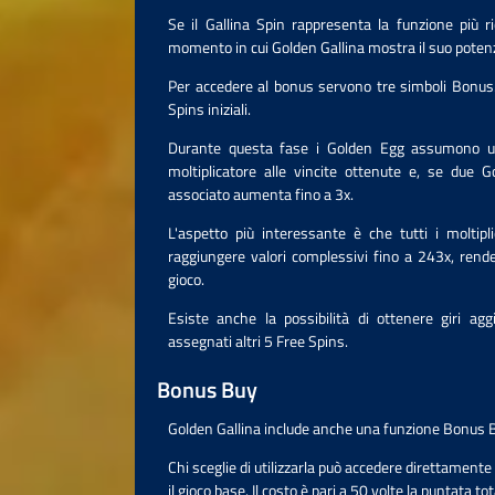
Se il Gallina Spin rappresenta la funzione più r
momento in cui Golden Gallina mostra il suo potenz
Per accedere al bonus servono tre simboli Bonus.
Spins iniziali.
Durante questa fase i Golden Egg assumono un
moltiplicatore alle vincite ottenute e, se due G
associato aumenta fino a 3x.
L'aspetto più interessante è che tutti i moltip
raggiungere valori complessivi fino a 243x, renden
gioco.
Esiste anche la possibilità di ottenere giri a
assegnati altri 5 Free Spins.
Bonus Buy
Golden Gallina include anche una funzione Bonus 
Chi sceglie di utilizzarla può accedere direttament
il gioco base. Il costo è pari a 50 volte la puntata tot