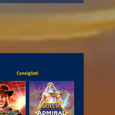
Consigliati