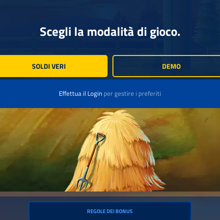
Scegli la modalità di gioco.
SOLDI VERI
DEMO
Effettua il Login
per gestire i preferiti
REGOLE DEI BONUS