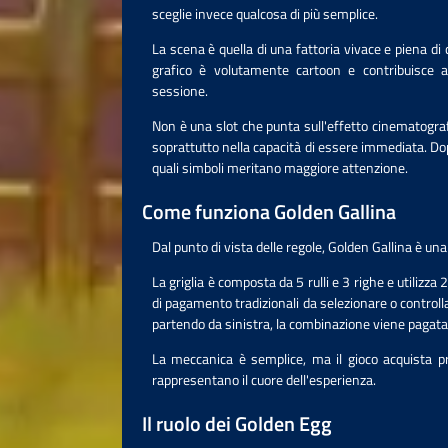
sceglie invece qualcosa di più semplice.
La scena è quella di una fattoria vivace e piena di c
grafico è volutamente cartoon e contribuisce 
sessione.
Non è una slot che punta sull'effetto cinematografi
soprattutto nella capacità di essere immediata. Dopo
quali simboli meritano maggiore attenzione.
Come funziona Golden Gallina
Dal punto di vista delle regole, Golden Gallina è una 
La griglia è composta da 5 rulli e 3 righe e utilizz
di pagamento tradizionali da selezionare o controll
partendo da sinistra, la combinazione viene paga
La meccanica è semplice, ma il gioco acquista pr
rappresentano il cuore dell'esperienza.
Il ruolo dei Golden Egg