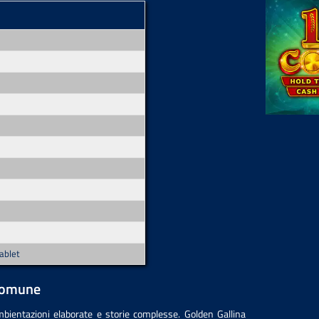
ablet
 comune
ambientazioni elaborate e storie complesse. Golden Gallina