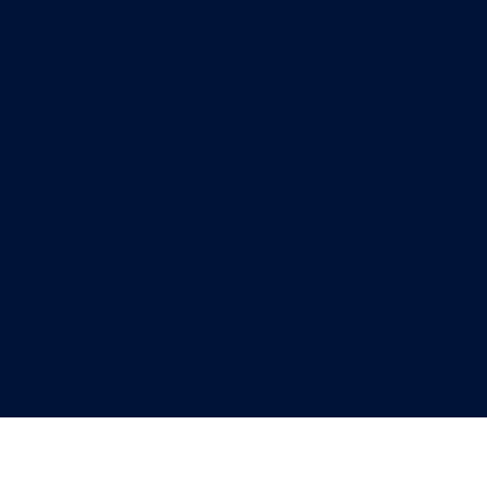
GIOCARE RESPONSABILMENTE